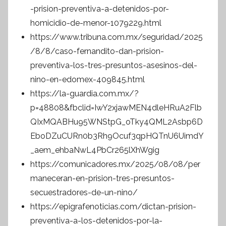
-prision-preventiva-a-detenidos-por-
homicidio-de-menor-1079229.html
https://www.tribuna.com.mx/seguridad/2025
/8/8/caso-fernandito-dan-prision-
preventiva-los-tres-presuntos-asesinos-del-
nino-en-edomex-409845.html
https://la-guardia.com.mx/?
p=48808&fbclid=IwY2xjawMEN4dleHRuA2Flb
QIxMQABHu95WNStpG_oTky4QML2Asbp6D
EboDZuCURn0b3Rh9Ocuf3qpHQTnU6UimdY
_aem_ehbaNwL4PbCr265lXhWgig
https://comunicadores.mx/2025/08/08/per
maneceran-en-prision-tres-presuntos-
secuestradores-de-un-nino/
https://epigrafenoticias.com/dictan-prision-
preventiva-a-los-detenidos-por-la-