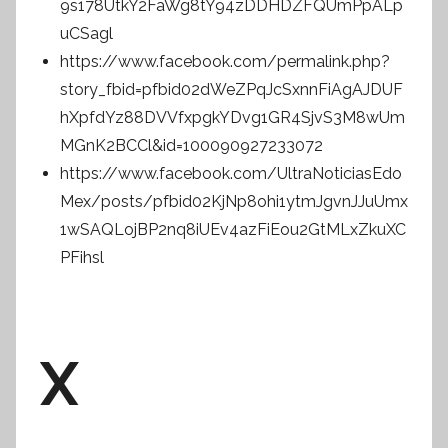
9s178UtkY2FaWg8tY94zDDHDZFQUmPpALp
uCSagl
https://www.facebook.com/permalink.php?
story_fbid=pfbid02dWeZPqJcSxnnFiAgAJDUF
hXpfdYz88DVVfxpgkYDvg1GR4SjvS3M8wUm
MGnK2BCCl&id=100090927233072
https://www.facebook.com/UltraNoticiasEdo
Mex/posts/pfbid02KjNp8ohi1ytmJgvnJJuUmx
1wSAQLojBP2nq8iUEv4azFiEou2GtMLxZkuXC
PFihsl
X