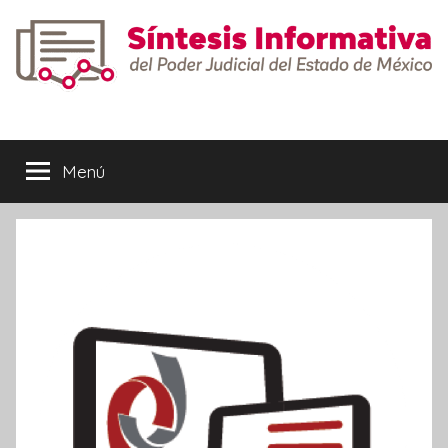
Saltar
al
contenido
Síntesis
Informativa
Menú