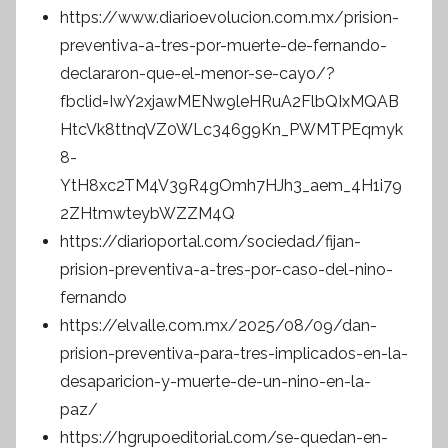
https://www.diarioevolucion.com.mx/prision-
preventiva-a-tres-por-muerte-de-fernando-
declararon-que-el-menor-se-cayo/?
fbclid=IwY2xjawMENw9leHRuA2FlbQIxMQAB
HtcVk8ttnqVZ0WLc346g9Kn_PWMTPEqmyk
8-
YtH8xc2TM4V39R4gOmh7HJh3_aem_4H1i79
2ZHtmwteybWZZM4Q
https://diarioportal.com/sociedad/fijan-
prision-preventiva-a-tres-por-caso-del-nino-
fernando
https://elvalle.com.mx/2025/08/09/dan-
prision-preventiva-para-tres-implicados-en-la-
desaparicion-y-muerte-de-un-nino-en-la-
paz/
https://hgrupoeditorial.com/se-quedan-en-