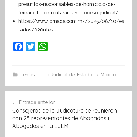
presuntos-responsables-de-homicidio-de-
fernandito-enfrentaran-un-proceso-judicial/
https://www.jornada.com.mx/2025/08/10/es
tados/020n1est
F
T
W
a
w
h
c
itt
at
e
er
s
Temas
,
Poder Judicial del Estado de México
b
A
o
p
Navegación
Entrada anterior
o
p
de
Consejeras de la Judicatura se reunieron
k
entradas
con 25 representantes de Abogadas y
Abogados en la EJEM