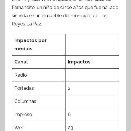
n
Fernandito, un niño de cinco años que fue hallado
t
sin vida en un inmueble del municipio de Los
e
s
Reyes La Paz.
i
s
Impactos por
I
medios
n
f
Canal
Impactos
o
Radio
r
m
Portadas
2
a
t
Columnas
i
Impreso
6
v
a
Web
23