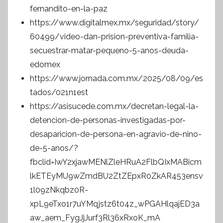
fernandito-en-la-paz
https://www.digitalmex.mx/seguridad/story/
60499/video-dan-prision-preventiva-familia-
secuestrar-matar-pequeno-5-anos-deuda-
edomex
https://www.jornada.com.mx/2025/08/09/es
tados/021n1est
https://asisucede.com.mx/decretan-legal-la-
detencion-de-personas-investigadas-por-
desaparicion-de-persona-en-agravio-de-nino-
de-5-anos/?
fbclid=IwY2xjawMENlZleHRuA2FlbQIxMABicm
lkETEyMU9wZmdBU2ZtZEpxR0ZkAR453ensv
1l09zNkqbz0R-
xpL9eTxo1r7uYMqjstz6t04z_wPGAHlqajED3a
aw_aem_FygJjJurf3Rl36xRxoK_mA