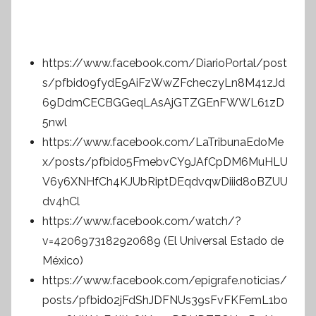
https://www.facebook.com/DiarioPortal/post
s/pfbid09fydE9AiFzWwZFcheczyLn8M41zJd
69DdmCECBGGeqLAsAjGTZGEnFWWL61zD
5nwl
https://www.facebook.com/LaTribunaEdoMe
x/posts/pfbid05FmebvCY9JAfCpDM6MuHLU
V6y6XNHfCh4KJUbRiptDEqdvqwDiiid8oBZUU
dv4hCl
https://www.facebook.com/watch/?
v=4206973182920689 (El Universal Estado de
México)
https://www.facebook.com/epigrafe.noticias/
posts/pfbid02jFdShJDFNUs39sFvFKFemL1bo