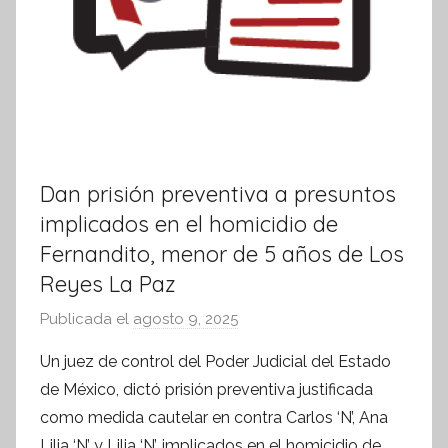
Dan prisión preventiva a presuntos
implicados en el homicidio de
Fernandito, menor de 5 años de Los
Reyes La Paz
Publicada el
agosto 9, 2025
p
o
Un juez de control del Poder Judicial del Estado
r
de México, dictó prisión preventiva justificada
S
como medida cautelar en contra Carlos ‘N’, Ana
í
Lilia ‘N’ y Lilia ‘N’, implicados en el homicidio de