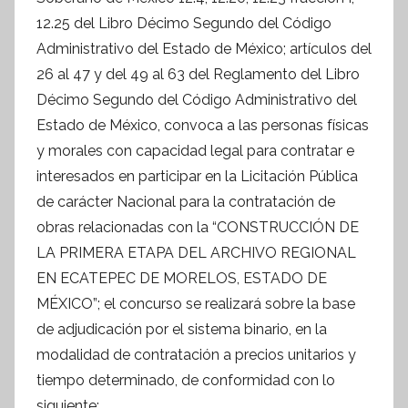
n
12.25 del Libro Décimo Segundo del Código
t
Administrativo del Estado de México; artículos del
e
s
26 al 47 y del 49 al 63 del Reglamento del Libro
i
Décimo Segundo del Código Administrativo del
s
Estado de México, convoca a las personas físicas
I
y morales con capacidad legal para contratar e
n
interesados en participar en la Licitación Pública
f
de carácter Nacional para la contratación de
o
obras relacionadas con la “CONSTRUCCIÓN DE
r
LA PRIMERA ETAPA DEL ARCHIVO REGIONAL
m
EN ECATEPEC DE MORELOS, ESTADO DE
a
MÉXICO”; el concurso se realizará sobre la base
t
de adjudicación por el sistema binario, en la
i
modalidad de contratación a precios unitarios y
v
tiempo determinado, de conformidad con lo
a
siguiente: