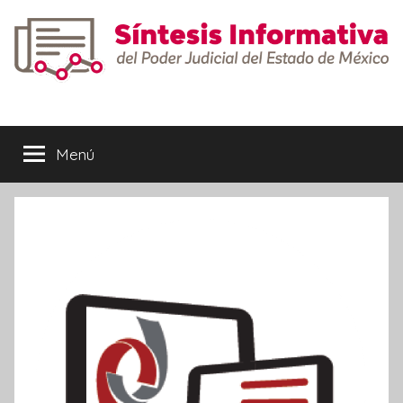
Saltar
al
contenido
Síntesis
Informativa
Menú