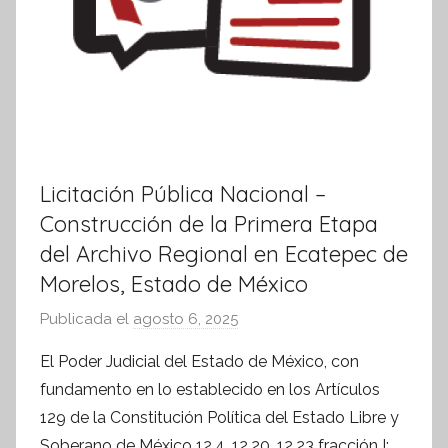
Licitación Pública Nacional –
Construcción de la Primera Etapa
del Archivo Regional en Ecatepec de
Morelos, Estado de México
Publicada el
agosto 6, 2025
p
o
El Poder Judicial del Estado de México, con
r
fundamento en lo establecido en los Artículos
S
129 de la Constitución Política del Estado Libre y
í
Soberano de México 12.4, 12.20, 12.23 fracción I;