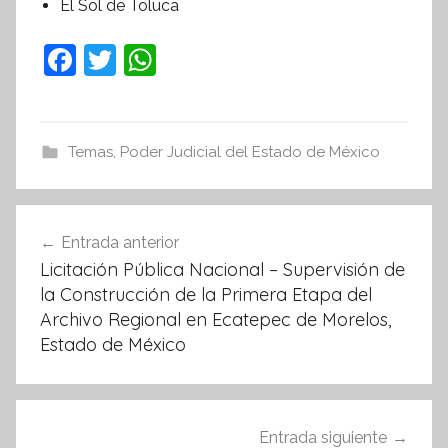
El Sol de Toluca
F
T
W
a
w
h
c
itt
at
e
er
s
Temas
,
Poder Judicial del Estado de México
b
A
o
p
Navegación
Entrada anterior
o
p
de
Licitación Pública Nacional – Supervisión de
k
entradas
la Construcción de la Primera Etapa del
Archivo Regional en Ecatepec de Morelos,
Estado de México
Entrada siguiente