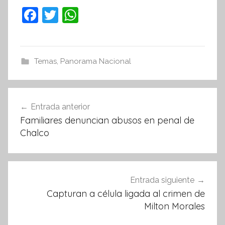
F
T
W
a
w
h
c
itt
at
e
er
s
Temas
,
Panorama Nacional
b
A
o
p
Navegación
Entrada anterior
o
p
de
Familiares denuncian abusos en penal de
k
entradas
Chalco
Entrada siguiente
Capturan a célula ligada al crimen de
Milton Morales