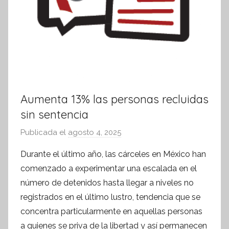
Aumenta 13% las personas recluidas
sin sentencia
Publicada el
agosto 4, 2025
p
o
Durante el último año, las cárceles en México han
r
comenzado a experimentar una escalada en el
S
número de detenidos hasta llegar a niveles no
í
registrados en el último lustro, tendencia que se
n
concentra particularmente en aquellas personas
t
a quienes se priva de la libertad y así permanecen
e