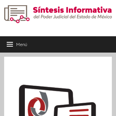
Saltar
al
contenido
Síntesis
Informativa
Menú