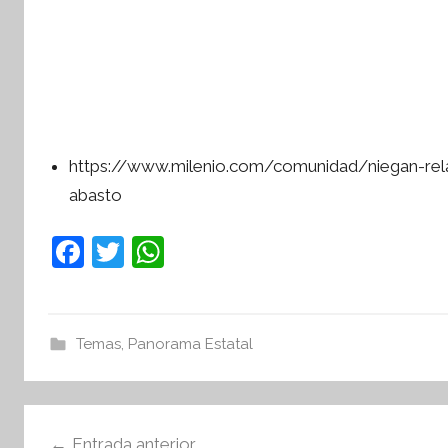
https://www.milenio.com/comunidad/niegan-rela
abasto
F
T
W
a
w
h
c
itt
at
e
er
s
Temas
,
Panorama Estatal
b
A
o
p
Navegación
o
p
Entrada anterior