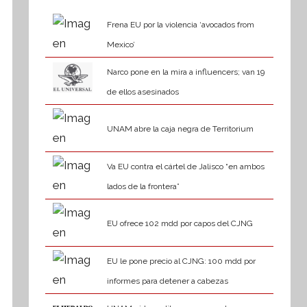
Frena EU por la violencia ‘avocados from
Mexico’
Narco pone en la mira a influencers; van 19
de ellos asesinados
UNAM abre la caja negra de Territorium
Va EU contra el cártel de Jalisco “en ambos
lados de la frontera”
EU ofrece 102 mdd por capos del CJNG
EU le pone precio al CJNG: 100 mdd por
informes para detener a cabezas