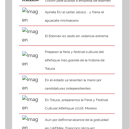
UNAM pide auditar a empresa de examen
Aprieta EU al cártel Jalisco... y frena el
aguacate michoacano
El Edomex es sexto en violencia extrema
Preparan la feria y festival cultural del
alfeñique más grande de la historia de
Toluca
En el estado ya levantan la mano por
candidaturas independientes
En Toluca, preparamos la Feria y Festival
Cultural Alfeñique 2026: Moreno
Aún por definirse alcance de la gratuidad
en UAEMéx: Francisco Vázquez