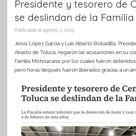
Presidente y tesorero de 
tsApp
se deslindan de la Famili
Publicada el
agosto 2, 2025
p
o
Jesús López García y Luis Alberto Bobadilla, Preside
r
Abasto de Toluca, negaron las acusaciones en su co
S
Familia Michoacana, por los cuales fueron detenidos
í
pero horas después fueron liberados gracias a un a
n
t
e
s
i
s
I
n
f