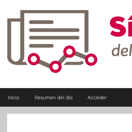
Saltar
al
contenido
Síntesis
Informativa
Inicio
Resumen del día
Acceder
ebook
ter