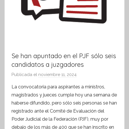
Se han apuntado en el PJF sólo seis
candidatos a juzgadores
Publicada el
noviembre 11, 2024
p
o
La convocatoria para aspirantes a ministros,
r
magistrados y jueces cumple hoy una semana de
S
haberse difundido, pero sólo seis personas se han
í
registrado ante el Comité de Evaluación del
n
Poder Judicial de la Federación (PJF), muy por
t
debajo de los más de 400 que se han inscrito en
e