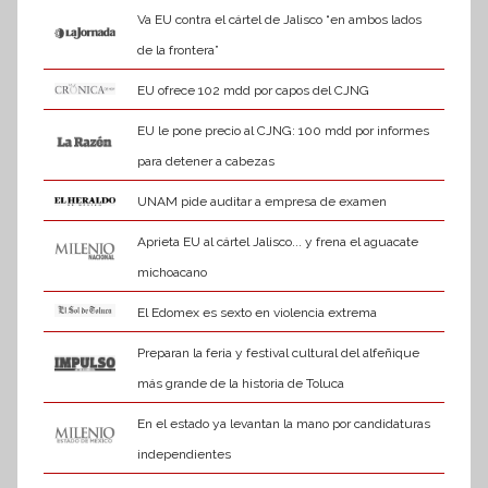
Va EU contra el cártel de Jalisco “en ambos lados
de la frontera”
EU ofrece 102 mdd por capos del CJNG
EU le pone precio al CJNG: 100 mdd por informes
para detener a cabezas
UNAM pide auditar a empresa de examen
Aprieta EU al cártel Jalisco... y frena el aguacate
michoacano
El Edomex es sexto en violencia extrema
Preparan la feria y festival cultural del alfeñique
más grande de la historia de Toluca
En el estado ya levantan la mano por candidaturas
independientes