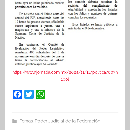
https://www.jornada.com.mx/2024/11/11/politica/003n
1pol
F
T
W
a
w
h
c
itt
at
e
er
s
Temas
,
Poder Judicial de la Federación