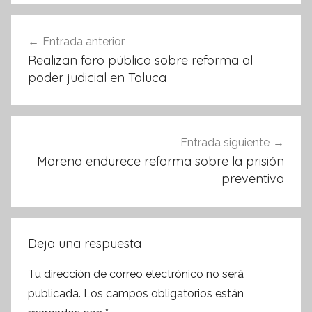
b
A
o
p
Navegación
Entrada anterior
o
p
de
Realizan foro público sobre reforma al
k
entradas
poder judicial en Toluca
Entrada siguiente
Morena endurece reforma sobre la prisión
preventiva
Deja una respuesta
Tu dirección de correo electrónico no será
publicada.
Los campos obligatorios están