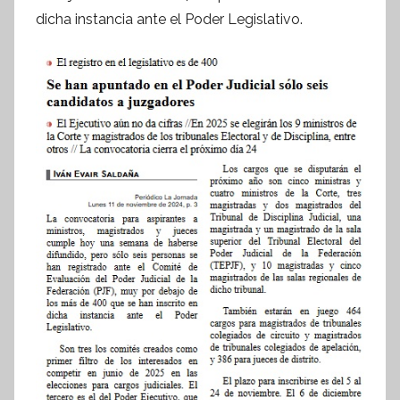
s
dicha instancia ante el Poder Legislativo.
i
s
I
n
f
o
r
m
a
t
i
v
a