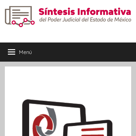
Saltar
al
contenido
Síntesis
Informativa
Menú