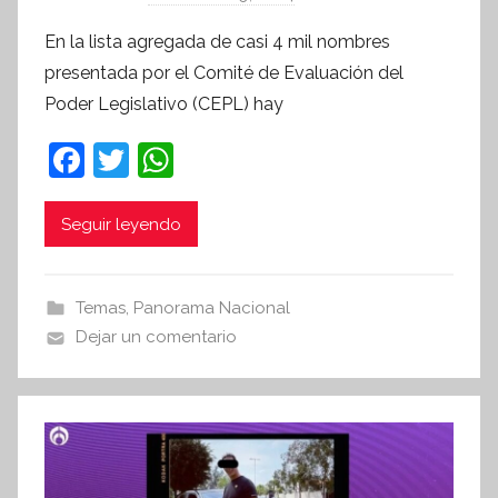
o
En la lista agregada de casi 4 mil nombres
r
presentada por el Comité de Evaluación del
S
Poder Legislativo (CEPL) hay
í
n
F
T
W
t
a
w
h
e
c
itt
at
Seguir leyendo
s
i
e
er
s
s
b
A
Temas
,
Panorama Nacional
I
o
p
Dejar un comentario
n
o
p
f
k
o
r
m
a