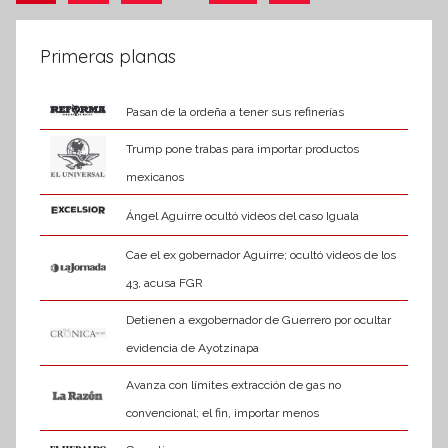
siguientes
de
m
a
entradas
Primeras planas
t
i
Pasan de la ordeña a tener sus refinerías
v
a
Trump pone trabas para importar productos
mexicanos
Ángel Aguirre ocultó videos del caso Iguala
Cae el ex gobernador Aguirre; ocultó videos de los
43, acusa FGR
Detienen a exgobernador de Guerrero por ocultar
evidencia de Ayotzinapa
Avanza con límites extracción de gas no
convencional; el fin, importar menos