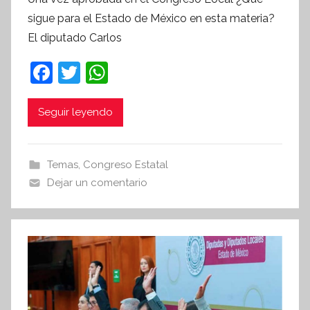
r
sigue para el Estado de México en esta materia?
S
El diputado Carlos
í
n
F
T
W
t
a
w
h
e
c
itt
at
Seguir leyendo
s
i
e
er
s
s
b
A
Temas
,
Congreso Estatal
I
o
p
Dejar un comentario
n
o
p
f
k
o
r
m
a
t