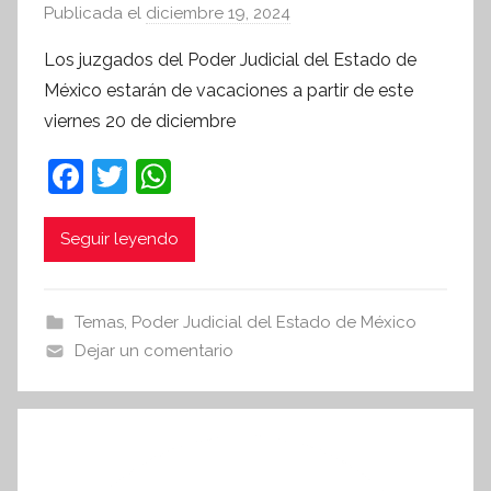
Publicada el
diciembre 19, 2024
p
o
Los juzgados del Poder Judicial del Estado de
r
México estarán de vacaciones a partir de este
S
viernes 20 de diciembre
í
n
F
T
W
t
a
w
h
e
c
itt
at
Seguir leyendo
s
i
e
er
s
s
b
A
Temas
,
Poder Judicial del Estado de México
I
o
p
Dejar un comentario
n
o
p
f
k
o
r
m