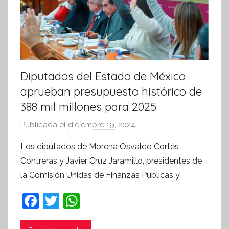
i
v
a
Diputados del Estado de México
aprueban presupuesto histórico de
388 mil millones para 2025
Publicada el
diciembre 19, 2024
p
o
Los diputados de Morena Osvaldo Cortés
r
Contreras y Javier Cruz Jaramillo, presidentes de
S
la Comisión Unidas de Finanzas Públicas y
í
n
F
T
W
t
a
w
h
e