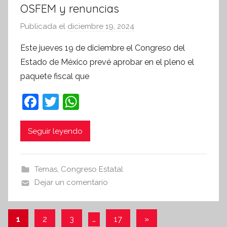
OSFEM y renuncias
Publicada el
diciembre 19, 2024
p
o
Este jueves 19 de diciembre el Congreso del
r
Estado de México prevé aprobar en el pleno el
S
paquete fiscal que
í
n
F
T
W
t
a
w
h
e
c
itt
at
Seguir leyendo
s
i
e
er
s
s
b
A
Temas
,
Congreso Estatal
I
o
p
Dejar un comentario
n
o
p
f
k
o
Paginación
Entradas
1
2
3
…
17
»
r