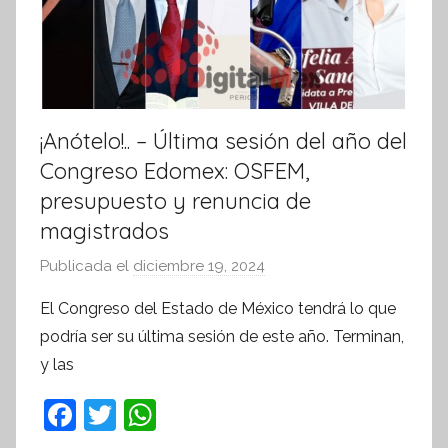
v
a
¡Anótelo!.. – Última sesión del año del
Congreso Edomex: OSFEM,
presupuesto y renuncia de
magistrados
Publicada el
diciembre 19, 2024
p
o
El Congreso del Estado de México tendrá lo que
r
podría ser su última sesión de este año. Terminan,
S
y las
í
n
F
T
W
t
a
w
h