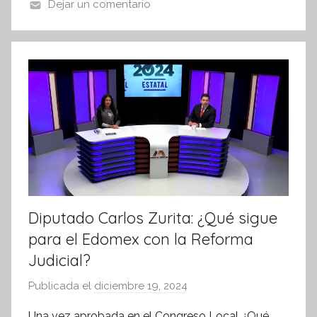
o
p
Dejar un comentario
n
o
p
f
k
o
r
m
a
t
i
v
a
Diputado Carlos Zurita: ¿Qué sigue
para el Edomex con la Reforma
Judicial?
Publicada el
diciembre 19, 2024
p
o
Una vez aprobada en el Congreso Local ¿Qué