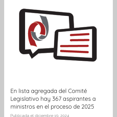
a
t
i
v
a
En lista agregada del Comité
Legislativo hay 367 aspirantes a
ministros en el proceso de 2025
Publicada el
diciembre 19, 2024
p