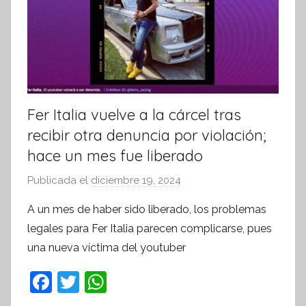
t
i
v
a
Fer Italia vuelve a la cárcel tras
recibir otra denuncia por violación;
hace un mes fue liberado
Publicada el
diciembre 19, 2024
p
o
A un mes de haber sido liberado, los problemas
r
legales para Fer Italia parecen complicarse, pues
S
una nueva víctima del youtuber
í
n
F
T
W
t
a
w
h
e