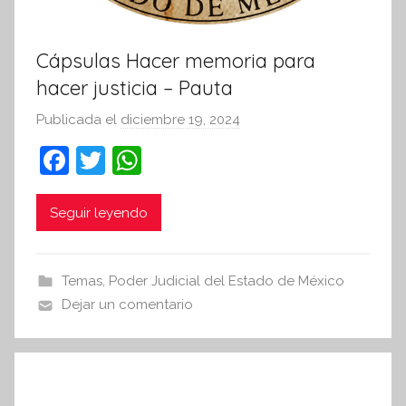
Cápsulas Hacer memoria para
hacer justicia – Pauta
Publicada el
diciembre 19, 2024
p
o
F
T
W
r
a
w
h
S
c
itt
at
Seguir leyendo
í
n
e
er
s
t
b
A
Temas
,
Poder Judicial del Estado de México
e
o
p
Dejar un comentario
s
o
p
i
k
s
I
n