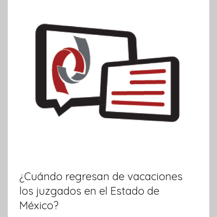
f
o
r
m
a
t
i
v
a
¿Cuándo regresan de vacaciones
los juzgados en el Estado de
México?