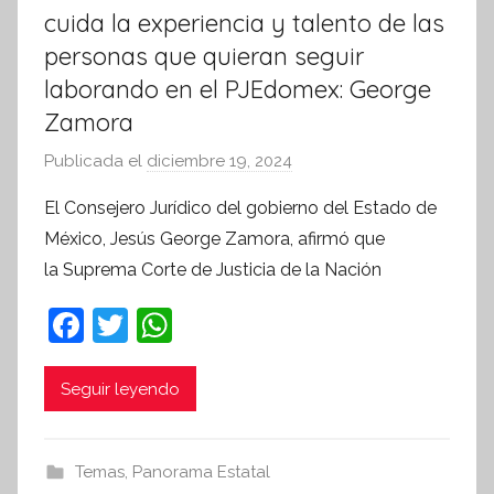
cuida la experiencia y talento de las
personas que quieran seguir
laborando en el PJEdomex: George
Zamora
Publicada el
diciembre 19, 2024
p
o
El Consejero Jurídico del gobierno del Estado de
r
México, Jesús George Zamora, afirmó que
S
la Suprema Corte de Justicia de la Nación
í
n
F
T
W
t
a
w
h
e
c
itt
at
Seguir leyendo
s
i
e
er
s
s
b
A
Temas
,
Panorama Estatal
I