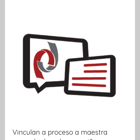
k
o
r
m
a
t
i
v
a
Vinculan a proceso a maestra