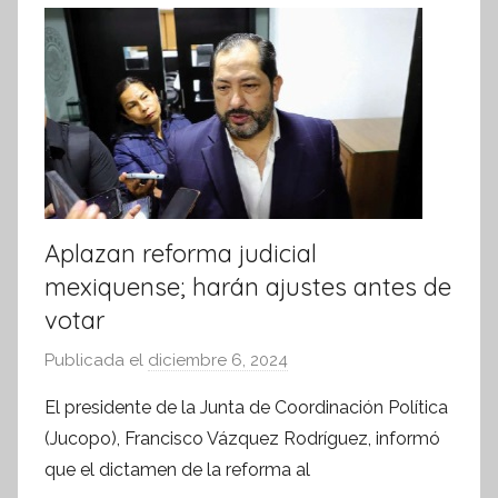
r
m
a
t
i
v
a
Aplazan reforma judicial
mexiquense; harán ajustes antes de
votar
Publicada el
diciembre 6, 2024
p
o
El presidente de la Junta de Coordinación Política
r
(Jucopo), Francisco Vázquez Rodríguez, informó
S
que el dictamen de la reforma al
í