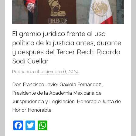
El gremio jurídico frente al uso
político de la justicia antes, durante
y después del Tercer Reich: Ricardo
Sodi Cuellar
Publicada el
diciembre 6, 2024
p
o
Don Francisco Javier Gaxiola Fernández ,
r
Presidente de la Academia Mexicana de
S
Jurisprudencia y Legislación. Honorable Junta de
í
Honor. Honorable
n
t
F
T
W
e
a
w
h
s