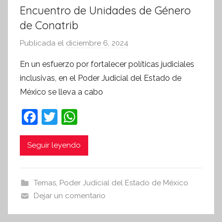
Encuentro de Unidades de Género
de Conatrib
Publicada el
diciembre 6, 2024
p
o
En un esfuerzo por fortalecer políticas judiciales
r
inclusivas, en el Poder Judicial del Estado de
S
México se lleva a cabo
í
n
F
T
W
t
a
w
h
e
c
itt
at
Seguir leyendo
s
i
e
er
s
s
b
A
Temas
,
Poder Judicial del Estado de México
I
o
p
Dejar un comentario
n
o
p
f