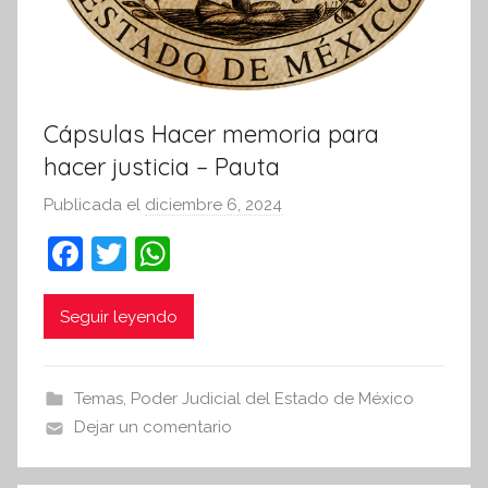
Cápsulas Hacer memoria para
hacer justicia – Pauta
Publicada el
diciembre 6, 2024
p
o
F
T
W
r
a
w
h
S
c
itt
at
Seguir leyendo
í
n
e
er
s
t
b
A
Temas
,
Poder Judicial del Estado de México
e
o
p
Dejar un comentario
s
o
p
i