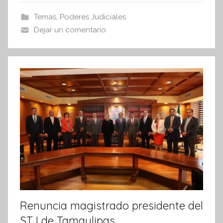
s
b
A
Temas
,
Poderes Judiciales
I
o
p
Dejar un comentario
n
o
p
f
k
o
r
m
a
t
i
v
a
Renuncia magistrado presidente del
STJ de Tamaulipas