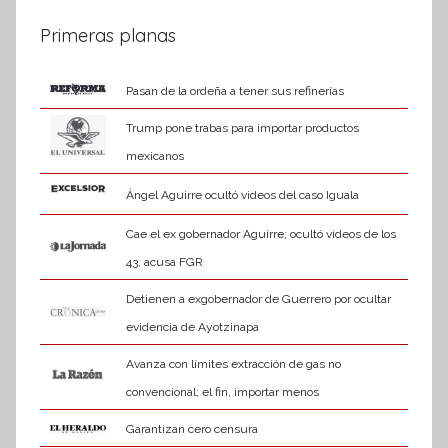
a
entradas
Primeras planas
t
i
Pasan de la ordeña a tener sus refinerías
v
a
Trump pone trabas para importar productos
mexicanos
Ángel Aguirre ocultó videos del caso Iguala
Cae el ex gobernador Aguirre; ocultó videos de los
43, acusa FGR
Detienen a exgobernador de Guerrero por ocultar
evidencia de Ayotzinapa
Avanza con límites extracción de gas no
convencional; el fin, importar menos
Garantizan cero censura