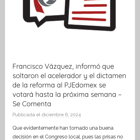
Francisco Vázquez, informó que
soltaron el acelerador y el dictamen
de la reforma al PJEdomex se
votará hasta la próxima semana –
Se Comenta
Publicada el
diciembre 6, 2024
p
o
Que evidentemente han tomado una buena
r
decisión en el Congreso local, pues las prisas no
S