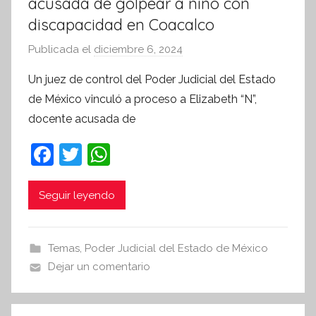
acusada de golpear a niño con
discapacidad en Coacalco
Publicada el
diciembre 6, 2024
p
o
Un juez de control del Poder Judicial del Estado
r
de México vinculó a proceso a Elizabeth “N”,
S
docente acusada de
í
n
F
T
W
t
a
w
h
e
c
itt
at
Seguir leyendo
s
i
e
er
s
s
b
A
Temas
,
Poder Judicial del Estado de México
I
o
p
Dejar un comentario
n
o
p
f
k
o