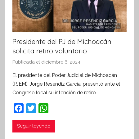
i
v
a
Presidente del PJ de Michoacán
solicita retiro voluntario
Publicada el
diciembre 6, 2024
p
o
El presidente del Poder Judicial de Michoacán
r
(PJEM), Jorge Reséndiz García, presentó ante el
S
Congreso local su intención de retiro
í
n
F
T
W
t
a
w
h
e
c
itt
at
Seguir leyendo
s
i
e
er
s