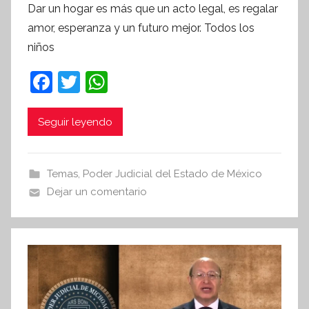
Dar un hogar es más que un acto legal, es regalar
r
amor, esperanza y un futuro mejor. Todos los
S
niños
í
n
F
T
W
t
a
w
h
e
c
itt
at
Seguir leyendo
s
i
e
er
s
s
b
A
Temas
,
Poder Judicial del Estado de México
I
o
p
Dejar un comentario
n
o
p
f
k
o
r
m
a
t