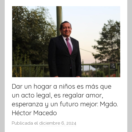
k
s
I
n
f
o
r
m
a
t
i
v
a
Dar un hogar a niños es más que
un acto legal, es regalar amor,
esperanza y un futuro mejor: Mgdo.
Héctor Macedo
Publicada el
diciembre 6, 2024
p
o