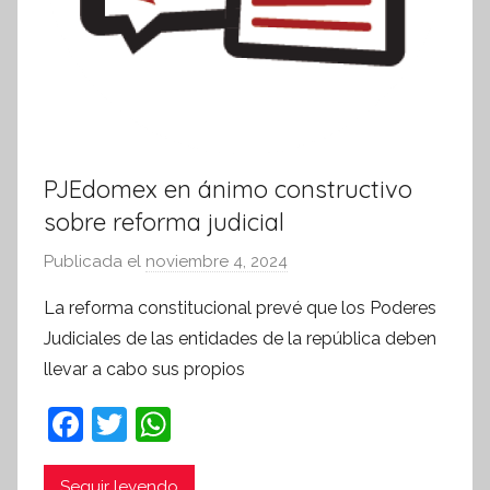
PJEdomex en ánimo constructivo
sobre reforma judicial
Publicada el
noviembre 4, 2024
p
o
La reforma constitucional prevé que los Poderes
r
Judiciales de las entidades de la república deben
S
llevar a cabo sus propios
í
n
F
T
W
t
a
w
h
e
Seguir leyendo
s