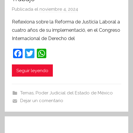
Publicada el
noviembre 4, 2024
p
o
Reflexiona sobre la Reforma de Justicia Laboral a
r
cuatro años de su implementació, en el Congreso
S
Internacional de Derecho del
í
n
F
T
W
t
a
w
h
e
c
itt
at
Seguir leyendo
s
i
e
er
s
s
b
A
Temas
,
Poder Judicial del Estado de México
I
o
p
Dejar un comentario
n
o
p
f
k
o
r
m