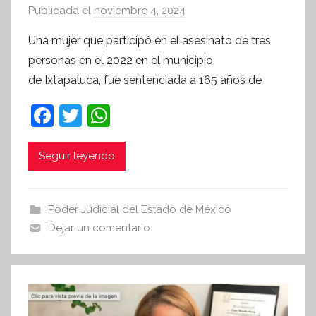
Publicada el
noviembre 4, 2024
p
o
Una mujer que participó en el asesinato de tres
r
personas en el 2022 en el municipio
S
de Ixtapaluca, fue sentenciada a 165 años de
í
n
F
T
W
t
a
w
h
e
c
itt
at
Seguir leyendo
s
i
e
er
s
s
b
A
Poder Judicial del Estado de México
I
o
p
Dejar un comentario
n
o
p
f
k
o
r
m