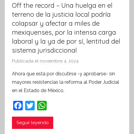
Off the record – Una huelga en el
terreno de la justicia local podría
colapsar y afectar a miles de
mexiquenses, por la intensa carga
laboral y la ya de por sí, lentitud del
sistema jurisdiccional
Publicada el
noviembre 4, 2024
p
o
Ahora que está por discutirse -y aprobarse- sin
r
mayores resistencias la reforma al Poder Judicial
S
en el Estado de México,
í
n
F
T
W
t
a
w
h
e
c
itt
at
Seguir leyendo
s
i