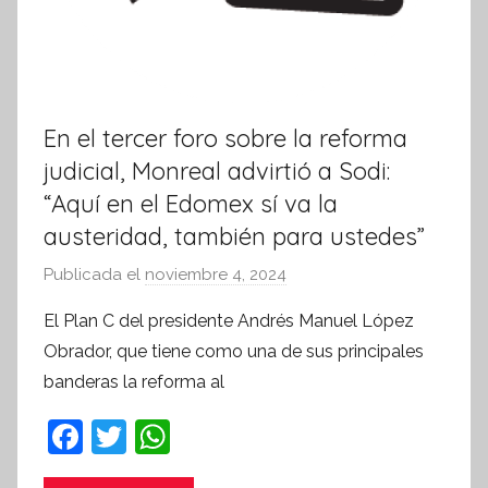
En el tercer foro sobre la reforma
judicial, Monreal advirtió a Sodi:
“Aquí en el Edomex sí va la
austeridad, también para ustedes”
Publicada el
noviembre 4, 2024
p
o
El Plan C del presidente Andrés Manuel López
r
Obrador, que tiene como una de sus principales
S
banderas la reforma al
í
n
F
T
W
t
a
w
h
e