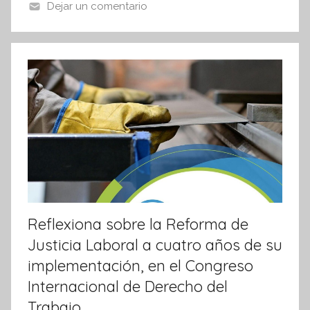
o
p
Dejar un comentario
n
o
p
f
k
o
r
m
a
t
i
v
a
Reflexiona sobre la Reforma de
Justicia Laboral a cuatro años de su
implementación, en el Congreso
Internacional de Derecho del
Trabajo