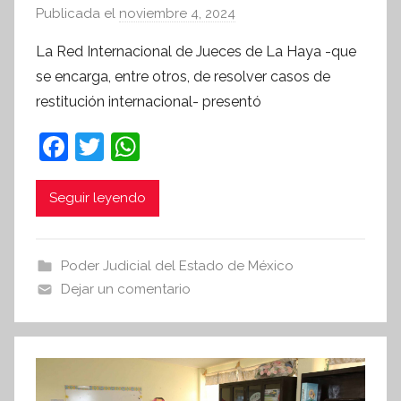
Publicada el
noviembre 4, 2024
p
o
La Red Internacional de Jueces de La Haya -que
r
se encarga, entre otros, de resolver casos de
S
restitución internacional- presentó
í
n
F
T
W
t
a
w
h
e
c
itt
at
Seguir leyendo
s
i
e
er
s
s
b
A
Poder Judicial del Estado de México
I
o
p
Dejar un comentario
n
o
p
f
k
o
r
m