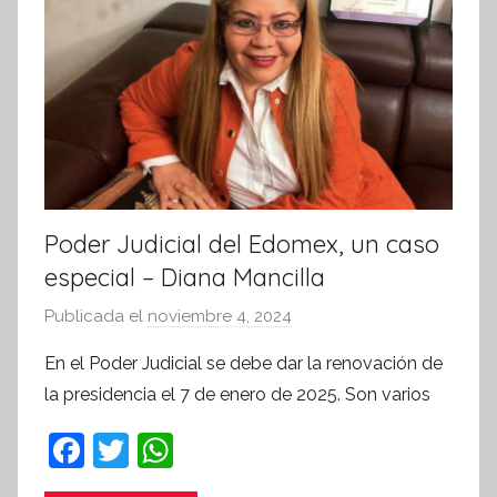
a
t
i
v
a
Poder Judicial del Edomex, un caso
especial – Diana Mancilla
Publicada el
noviembre 4, 2024
p
o
En el Poder Judicial se debe dar la renovación de
r
la presidencia el 7 de enero de 2025. Son varios
S
í
F
T
W
n
a
w
h
t