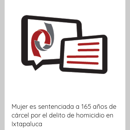
a
t
i
v
a
Mujer es sentenciada a 165 años de
cárcel por el delito de homicidio en
Ixtapaluca