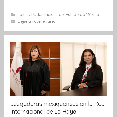
i
e
er
s
s
b
A
Temas
,
Poder Judicial del Estado de México
I
o
p
Dejar un comentario
n
o
p
f
k
o
r
m
a
t
i
v
a
Juzgadoras mexiquenses en la Red
Internacional de La Haya