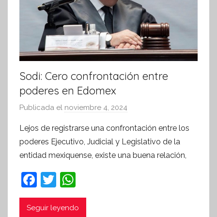
Sodi: Cero confrontación entre
poderes en Edomex
Publicada el
noviembre 4, 2024
p
o
Lejos de registrarse una confrontación entre los
r
poderes Ejecutivo, Judicial y Legislativo de la
S
entidad mexiquense, existe una buena relación,
í
n
F
T
W
t
a
w
h
e
c
itt
at
Seguir leyendo
s