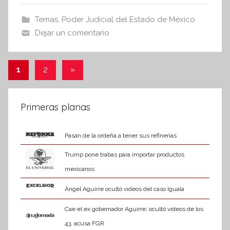
e
er
s
s
b
A
Temas
,
Poder Judicial del Estado de México
I
o
p
Dejar un comentario
n
o
p
f
k
o
Paginación
Entradas
1
2
»
r
siguientes
de
m
a
entradas
Primeras planas
t
i
Pasan de la ordeña a tener sus refinerías
v
a
Trump pone trabas para importar productos
mexicanos
Ángel Aguirre ocultó videos del caso Iguala
Cae el ex gobernador Aguirre; ocultó videos de los
43, acusa FGR