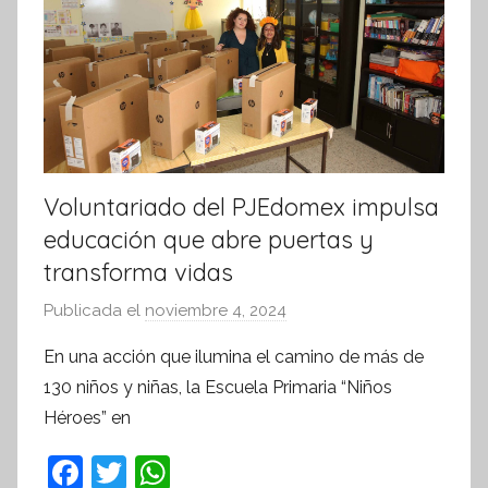
a
t
i
v
a
Voluntariado del PJEdomex impulsa
educación que abre puertas y
transforma vidas
Publicada el
noviembre 4, 2024
p
o
En una acción que ilumina el camino de más de
r
130 niños y niñas, la Escuela Primaria “Niños
S
Héroes” en
í
n
F
T
W
t