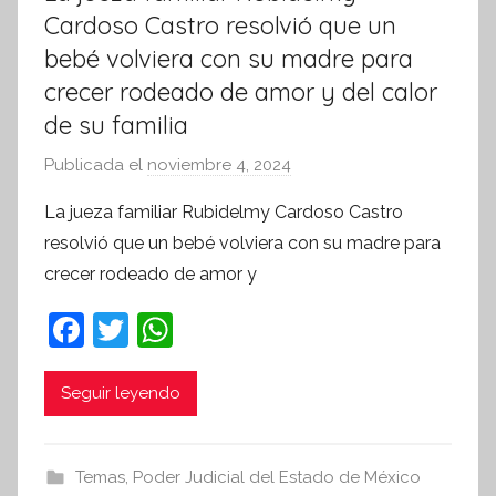
Cardoso Castro resolvió que un
bebé volviera con su madre para
crecer rodeado de amor y del calor
de su familia
Publicada el
noviembre 4, 2024
p
o
La jueza familiar Rubidelmy Cardoso Castro
r
resolvió que un bebé volviera con su madre para
S
crecer rodeado de amor y
í
n
F
T
W
t
a
w
h
e
c
itt
at
Seguir leyendo
s
i
e
er
s
s
b
A
Temas
,
Poder Judicial del Estado de México
I