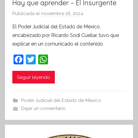
Hay que aprender – El Insurgente
Publicada el
noviembre 16, 2024
p
o
El Poder Judicial del Estado de México,
r
encabezado por Ricardo Sodi Cuellar, tuvo que
S
explicar en un comunicado el contenido
í
n
F
T
W
t
a
w
h
e
c
itt
at
Seguir leyendo
s
i
e
er
s
s
b
A
Poder Judicial del Estado de México
I
o
p
Dejar un comentario
n
o
p
f
k
o
r