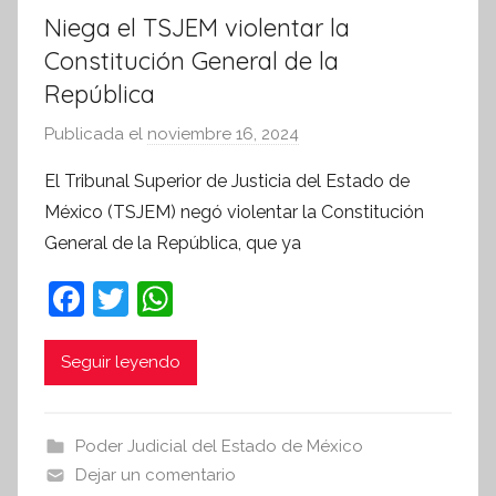
Niega el TSJEM violentar la
Constitución General de la
República
Publicada el
noviembre 16, 2024
p
o
El Tribunal Superior de Justicia del Estado de
r
México (TSJEM) negó violentar la Constitución
S
General de la República, que ya
í
n
F
T
W
t
a
w
h
e
c
itt
at
Seguir leyendo
s
i
e
er
s
s
b
A
Poder Judicial del Estado de México
I
o
p
Dejar un comentario
n