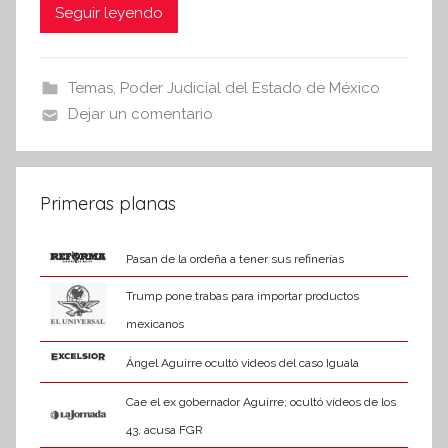
c
itt
at
Seguir leyendo
í
n
e
er
s
t
b
A
Temas
,
Poder Judicial del Estado de México
e
o
p
Dejar un comentario
s
o
p
i
k
s
I
Primeras planas
n
f
Pasan de la ordeña a tener sus refinerías
o
Trump pone trabas para importar productos
r
mexicanos
m
a
Ángel Aguirre ocultó videos del caso Iguala
t
Cae el ex gobernador Aguirre; ocultó videos de los
i
v
43, acusa FGR