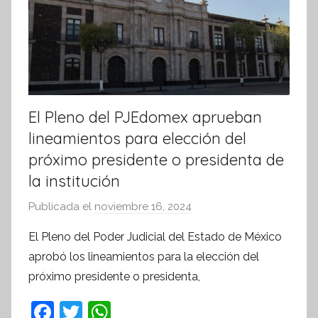
El Pleno del PJEdomex aprueban
lineamientos para elección del
próximo presidente o presidenta de
la institución
Publicada el
noviembre 16, 2024
p
o
El Pleno del Poder Judicial del Estado de México
r
aprobó los lineamientos para la elección del
S
próximo presidente o presidenta,
í
n
F
T
W
t