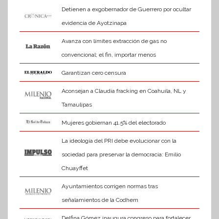
a
Detienen a exgobernador de Guerrero por ocultar
evidencia de Ayotzinapa
Avanza con límites extracción de gas no
convencional; el fin, importar menos
Garantizan cero censura
Aconsejan a Claudia fracking en Coahuila, NL y
Tamaulipas
Mujeres gobiernan 41.5% del electorado
La ideología del PRI debe evolucionar con la
sociedad para preservar la democracia: Emilio
Chuayffet
Ayuntamientos corrigen normas tras
señalamientos de la Codhem
Delfina Gómez inaugura congreso para fortalecer