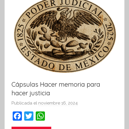
m
a
t
i
v
a
Cápsulas Hacer memoria para
hacer justicia
Publicada el
noviembre 16, 2024
p
o
F
T
W
r
a
w
h
S