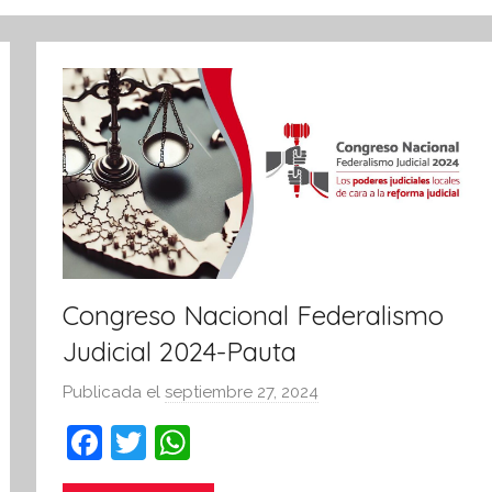
Congreso Nacional Federalismo
Judicial 2024-Pauta
Publicada el
septiembre 27, 2024
p
o
F
T
W
r
a
w
h
S