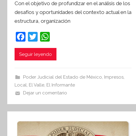
Con el objetivo de profundizar en el análisis de los
r
desafíos y oportunidades del contexto actual en la
S
estructura, organización
í
n
F
T
W
t
a
w
h
e
s
c
itt
at
Seguir leyendo
i
e
er
s
s
b
A
I
Poder Judicial del Estado de México
,
Impresos
,
o
p
n
Local
,
El Valle
,
El Informante
o
p
f
Dejar un comentario
o
k
r
m
a
t