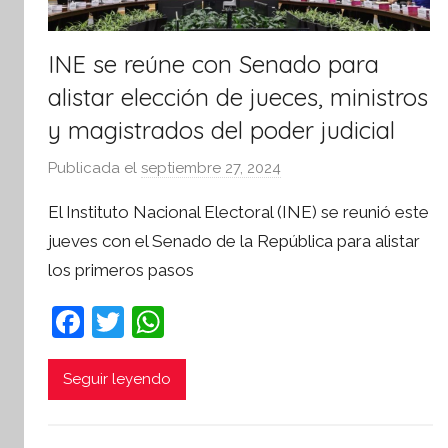
INE se reúne con Senado para
alistar elección de jueces, ministros
y magistrados del poder judicial
Publicada el
septiembre 27, 2024
p
o
El Instituto Nacional Electoral (INE) se reunió este
r
jueves con el Senado de la República para alistar
S
los primeros pasos
í
n
F
T
W
t
a
w
h
e
s
c
itt
at
Seguir leyendo
i
e
er
s
s