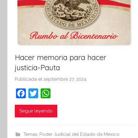
i
v
a
Hacer memoria para hacer
justicia-Pauta
Publicada el
septiembre 27, 2024
p
o
F
T
W
r
a
w
h
S
c
itt
at
Seguir leyendo
í
n
e
er
s
t
b
A
Temas
,
Poder Judicial del Estado de México
e