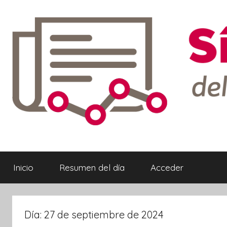
Saltar
al
contenido
Síntesis
Informativa
Inicio
Resumen del día
Acceder
ebook
Día:
27 de septiembre de 2024
ter