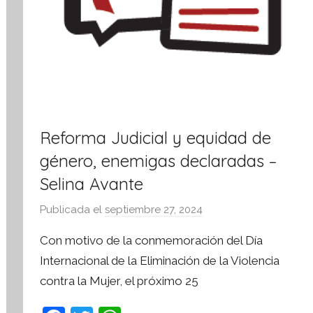
Reforma Judicial y equidad de
género, enemigas declaradas –
Selina Avante
Publicada el
septiembre 27, 2024
p
o
Con motivo de la conmemoración del Día
r
Internacional de la Eliminación de la Violencia
S
contra la Mujer, el próximo 25
í
n