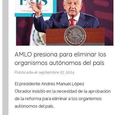
a
AMLO presiona para eliminar los
organismos autónomos del país
Publicada el
septiembre 27, 2024
p
o
El presidente Andrés Manuel López
r
Obrador insistió en la necesidad de la aprobación
S
de la reforma para eliminar a los organismos
í
autónomos del país,
n
t