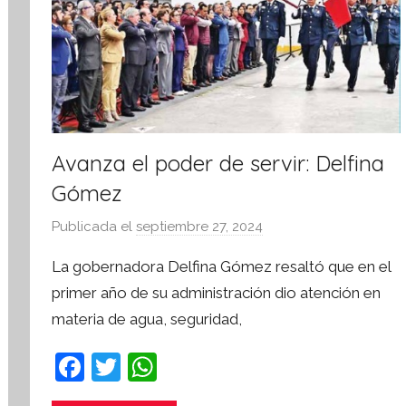
Avanza el poder de servir: Delfina
Gómez
Publicada el
septiembre 27, 2024
p
o
La gobernadora Delfina Gómez resaltó que en el
r
primer año de su administración dio atención en
S
materia de agua, seguridad,
í
n
F
T
W
t
a
w
h
e