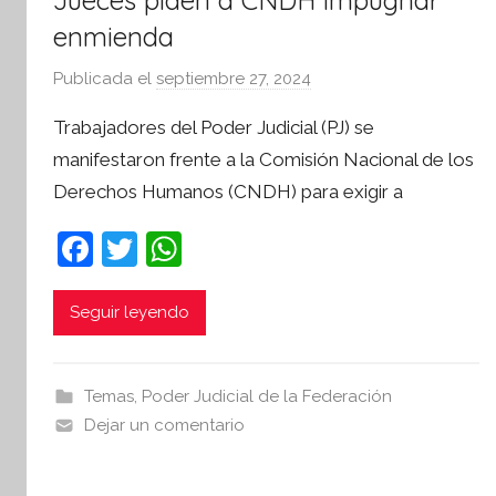
Jueces piden a CNDH impugnar
enmienda
Publicada el
septiembre 27, 2024
p
o
Trabajadores del Poder Judicial (PJ) se
r
manifestaron frente a la Comisión Nacional de los
S
Derechos Humanos (CNDH) para exigir a
í
n
F
T
W
t
a
w
h
e
s
c
itt
at
Seguir leyendo
i
e
er
s
s
b
A
I
Temas
,
Poder Judicial de la Federación
o
p
n
Dejar un comentario
o
p
f
o