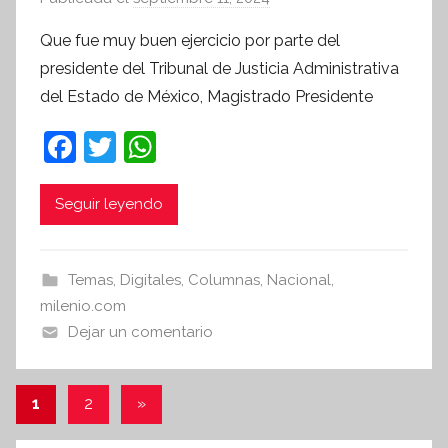
o
Que fue muy buen ejercicio por parte del
r
presidente del Tribunal de Justicia Administrativa
S
del Estado de México, Magistrado Presidente
í
n
F
T
W
t
a
w
h
e
c
itt
at
Seguir leyendo
s
i
e
er
s
s
b
A
Temas
,
Digitales
,
Columnas
,
Nacional
,
I
o
p
milenio.com
n
o
p
Dejar un comentario
f
k
o
r
Paginación
Entradas
1
2
»
m
siguientes
de
a