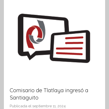
m
a
t
i
v
a
Comisario de Tlatlaya ingresó a
Santiaguito
Publicada el
septiembre 11, 2024
p