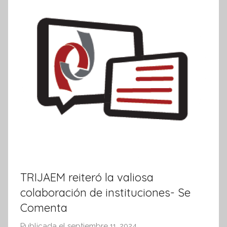
t
i
v
a
TRIJAEM reiteró la valiosa
colaboración de instituciones- Se
Comenta
Publicada el
septiembre 11, 2024
p