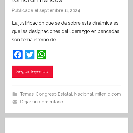
Publicada el
septiembre 11, 2024
p
o
La justificación que se da sobre esta dinámica es
r
que las designaciones del liderazgo en bancadas
S
son tema interno de
í
n
F
T
W
t
a
w
h
e
c
itt
at
Seguir leyendo
s
i
e
er
s
s
b
A
Temas
,
Congreso Estatal
,
Nacional
,
milenio.com
I
o
p
Dejar un comentario
n
o
p
f
k
o
r