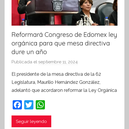
v
a
Reformará Congreso de Edomex ley
orgánica para que mesa directiva
dure un año
Publicada el
septiembre 11, 2024
p
o
El presidente de la mesa directiva de la 62
r
Legislatura, Maurilio Hernández González,
S
adelantó que acordaron reformar la Ley Orgánica
í
n
F
T
W
t
a
w
h
e
c
itt
at
Seguir leyendo
s