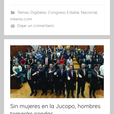
i
e
er
s
s
b
A
Temas
,
Digitales
,
Congreso Estatal
,
Nacional
,
I
o
p
milenio.com
n
o
p
Dejar un comentario
f
k
o
r
m
a
t
i
v
a
Sin mujeres en la Jucopo, hombres
tomarán riendas