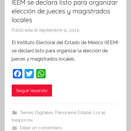
IEEM se declara listo para organizar
elección de jueces y magistrados
locales
Publicada el
septiembre 11, 2024
p
o
El Instituto Electoral del Estado de México (IEEM)
r
se declaró listo para organizar la elección de
S
jueces y magistrados locales,
í
n
F
T
W
t
a
w
h
e
c
itt
at
Seguir leyendo
s
i
e
er
s
s
b
A
Temas
,
Digitales
,
Panorama Estatal
,
Local
,
I
o
p
trespm.mx
n
o
p
Dejar un comentario
f