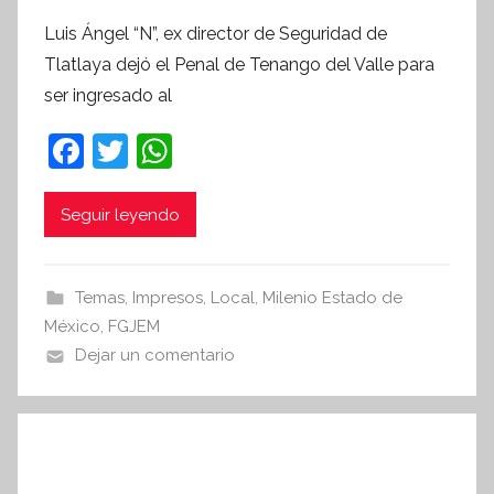
o
Luis Ángel “N”, ex director de Seguridad de
r
Tlatlaya dejó el Penal de Tenango del Valle para
S
ser ingresado al
í
n
F
T
W
t
a
w
h
e
c
itt
at
Seguir leyendo
s
i
e
er
s
s
b
A
Temas
,
Impresos
,
Local
,
Milenio Estado de
I
o
p
México
,
FGJEM
n
o
p
Dejar un comentario
f
k
o
r
m
a