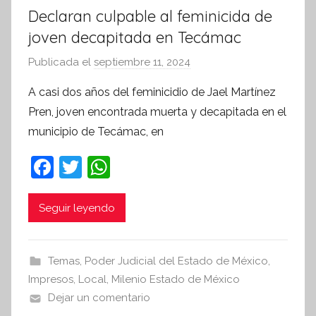
Declaran culpable al feminicida de
joven decapitada en Tecámac
Publicada el
septiembre 11, 2024
p
o
A casi dos años del feminicidio de Jael Martínez
r
Pren, joven encontrada muerta y decapitada en el
S
municipio de Tecámac, en
í
n
F
T
W
t
a
w
h
e
c
itt
at
Seguir leyendo
s
i
e
er
s
s
b
A
Temas
,
Poder Judicial del Estado de México
,
I
o
p
Impresos
,
Local
,
Milenio Estado de México
n
o
p
Dejar un comentario
f