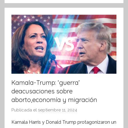
k
o
r
m
a
t
i
v
a
Kamala-Trump: ‘guerra’
deacusaciones sobre
aborto,economía y migración
Publicada el
septiembre 11, 2024
p
o
Kamala Harris y Donald Trump protagonizaron un
r