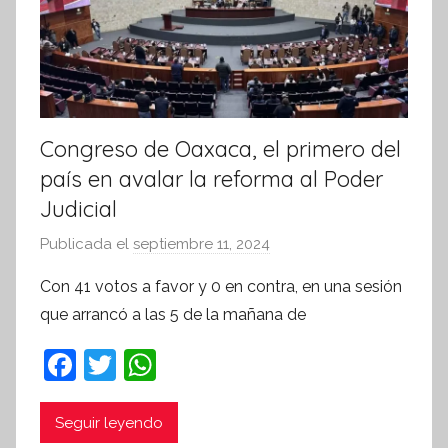
v
a
Congreso de Oaxaca, el primero del
país en avalar la reforma al Poder
Judicial
Publicada el
septiembre 11, 2024
p
o
Con 41 votos a favor y 0 en contra, en una sesión
r
que arrancó a las 5 de la mañana de
S
í
F
T
W
n
a
w
h
t
c
itt
at
Seguir leyendo
e