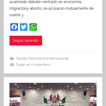
acalorado debate centrado en economía,
S
migracióny aborto, se acusaron mutuamente de
í
mentir y
n
t
F
T
W
e
a
w
h
s
c
itt
at
i
Seguir leyendo
s
e
er
s
I
b
A
Temas
,
Panorama Internacional
n
o
p
Dejar un comentario
f
o
p
o
r
k
m
a
t
i