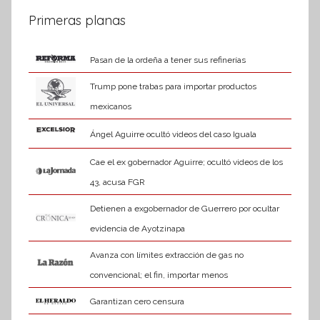
t
entradas
Primeras planas
i
v
Pasan de la ordeña a tener sus refinerías
a
Trump pone trabas para importar productos
mexicanos
Ángel Aguirre ocultó videos del caso Iguala
Cae el ex gobernador Aguirre; ocultó videos de los
43, acusa FGR
Detienen a exgobernador de Guerrero por ocultar
evidencia de Ayotzinapa
Avanza con límites extracción de gas no
convencional; el fin, importar menos
Garantizan cero censura