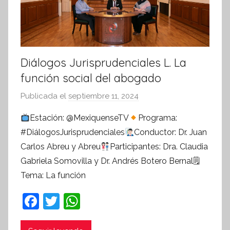
Diálogos Jurisprudenciales L. La
función social del abogado
Publicada el
septiembre 11, 2024
p
o
Estación: @MexiquenseTV
Programa:
r
#DiálogosJurisprudenciales
Conductor: Dr. Juan
S
Carlos Abreu y Abreu
Participantes: Dra. Claudia
í
Gabriela Somovilla y Dr. Andrés Botero Bernal🗒
n
Tema: La función
t
e
F
T
W
s
a
w
h
i
s