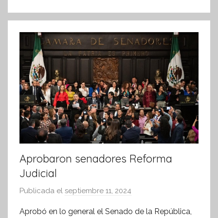
k
o
r
m
a
t
i
v
a
Aprobaron senadores Reforma
Judicial
Publicada el
septiembre 11, 2024
p
o
Aprobó en lo general el Senado de la República,
r