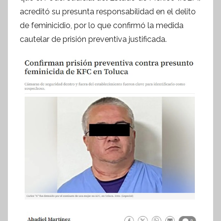
acreditó su presunta responsabilidad en el delito
e
s
de feminicidio, por lo que confirmó la medida
i
cautelar de prisión preventiva justificada.
s
I
n
f
o
r
m
a
t
i
v
a