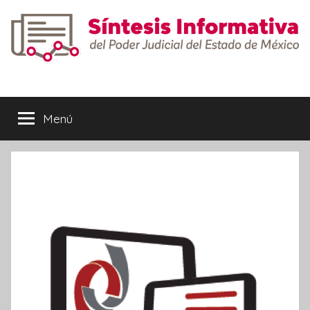
Saltar
al
contenido
Síntesis
Informativa
Menú