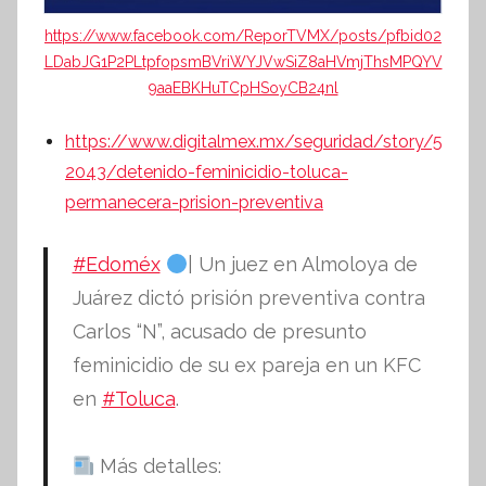
https://www.facebook.com/ReporTVMX/posts/pfbid02
LDabJG1P2PLtpfopsmBVriWYJVwSiZ8aHVmjThsMPQYV
9aaEBKHuTCpHSoyCB24nl
https://www.digitalmex.mx/seguridad/story/5
2043/detenido-feminicidio-toluca-
permanecera-prision-preventiva
#Edoméx
| Un juez en Almoloya de
Juárez dictó prisión preventiva contra
Carlos “N”, acusado de presunto
feminicidio de su ex pareja en un KFC
en
#Toluca
.
Más detalles: