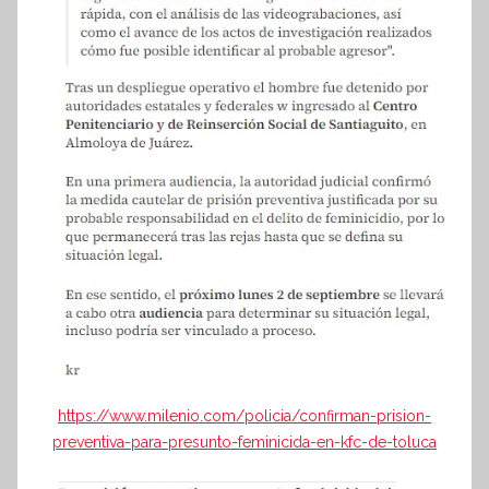
https://www.milenio.com/policia/confirman-prision-
preventiva-para-presunto-feminicida-en-kfc-de-toluca