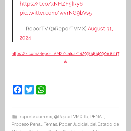
https://t.co/xNHZF5lRy6
pic.twitter.com/wvrNG9bVs5
— ReporTV (@ReporTVMX)
August 31,
2024
https://x.com/ReporTVMX/status/182996464090816117
4
F
T
W
a
w
h
c
itt
at
e
er
s
reportv.com.mx
,
@ReporTVMX-fb
,
PENAL
,
Proceso Penal
b
,
Temas
A
,
Poder Judicial del Estado de