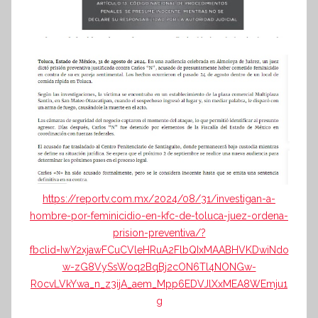
https://reportv.com.mx/2024/08/31/investigan-a-
hombre-por-feminicidio-en-kfc-de-toluca-juez-ordena-
prision-preventiva/?
fbclid=IwY2xjawFCuCVleHRuA2FlbQIxMAABHVKDwiNdo
w-zG8VySsWoq2BqBj2cON6Tl4NONGw-
R0cvLVkYwa_n_z3ijA_aem_Mpp6EDVJlXxMEA8WEmju1
g