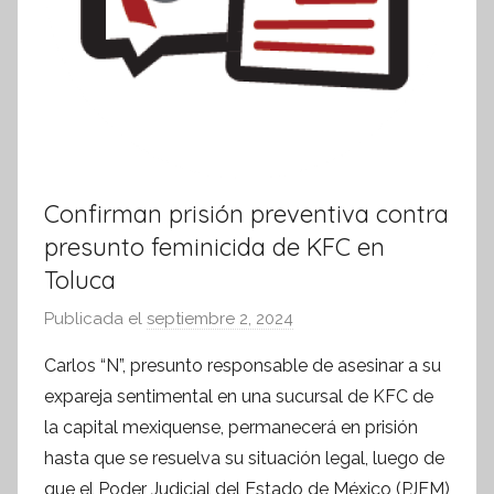
Confirman prisión preventiva contra
presunto feminicida de KFC en
Toluca
Publicada el
septiembre 2, 2024
p
o
Carlos “N”, presunto responsable de asesinar a su
r
expareja sentimental en una sucursal de KFC de
S
la capital mexiquense, permanecerá en prisión
í
hasta que se resuelva su situación legal, luego de
n
que el Poder Judicial del Estado de México (PJEM)
t