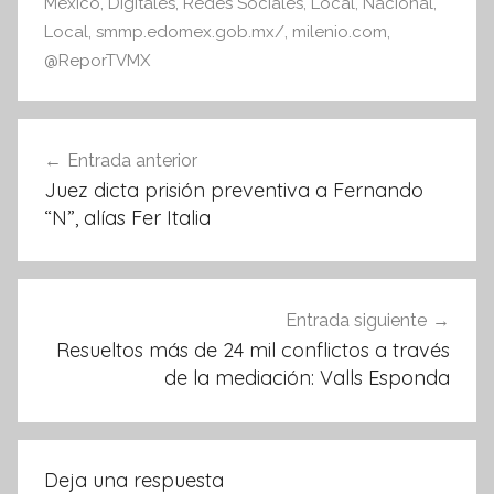
México
,
Digitales
,
Redes Sociales
,
Local
,
Nacional
,
o
p
Local
,
smmp.edomex.gob.mx/
,
milenio.com
,
o
p
@ReporTVMX
k
Navegación
Entrada anterior
de
Juez dicta prisión preventiva a Fernando
entradas
“N”, alías Fer Italia
Entrada siguiente
Resueltos más de 24 mil conflictos a través
de la mediación: Valls Esponda
Deja una respuesta