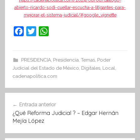
abierto-ricardo-sodi-cuellar-escucha-a-litigantes-para-
mejorar-el-sistema-judicial/#google_vignette
F
T
W
a
w
h
c
itt
at
e
er
s
PRESIDENCIA
,
Presidencia
,
Temas
,
Poder
Judicial del Estado de México
b
A
,
Digitales
,
Local
,
cadenapolitica.com
o
p
o
p
Navegación
k
Entrada anterior
de
¿Qué Reforma Judicial ? – Edgar Hernán
entradas
Mejía López