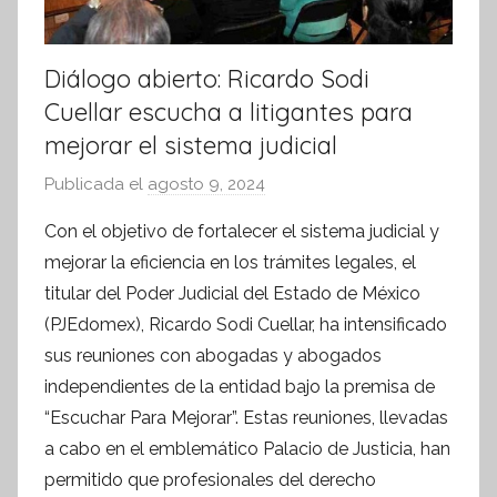
Diálogo abierto: Ricardo Sodi
Cuellar escucha a litigantes para
mejorar el sistema judicial
Publicada el
agosto 9, 2024
p
o
Con el objetivo de fortalecer el sistema judicial y
r
mejorar la eficiencia en los trámites legales, el
S
titular del Poder Judicial del Estado de México
í
(PJEdomex), Ricardo Sodi Cuellar, ha intensificado
n
sus reuniones con abogadas y abogados
t
independientes de la entidad bajo la premisa de
e
s
“Escuchar Para Mejorar”. Estas reuniones, llevadas
i
a cabo en el emblemático Palacio de Justicia, han
s
permitido que profesionales del derecho