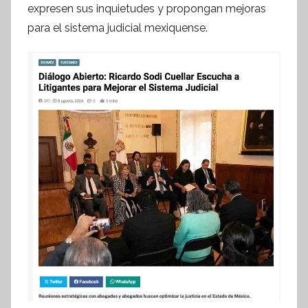
I
expresen sus inquietudes y propongan mejoras
n
para el sistema judicial mexiquense.
f
o
r
m
a
t
i
v
a