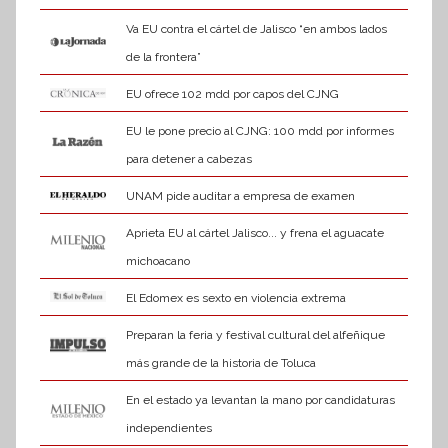
Va EU contra el cártel de Jalisco “en ambos lados
de la frontera”
EU ofrece 102 mdd por capos del CJNG
EU le pone precio al CJNG: 100 mdd por informes
para detener a cabezas
UNAM pide auditar a empresa de examen
Aprieta EU al cártel Jalisco... y frena el aguacate
michoacano
El Edomex es sexto en violencia extrema
Preparan la feria y festival cultural del alfeñique
más grande de la historia de Toluca
En el estado ya levantan la mano por candidaturas
independientes