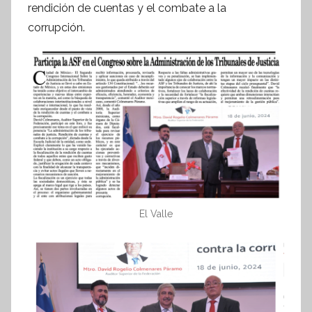
I
rendición de cuentas y el combate a la
n
corrupción.
f
o
r
m
a
t
i
v
a
El Valle