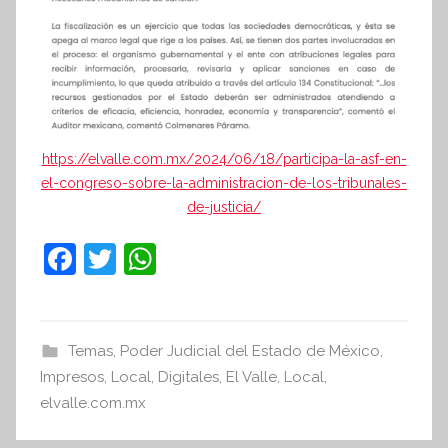
https://elvalle.com.mx/2024/06/18/participa-la-asf-en-
el-congreso-sobre-la-administracion-de-los-tribunales-
de-justicia/
F
T
W
a
w
h
c
itt
at
e
er
s
Temas
,
Poder Judicial del Estado de México
,
Impresos
b
,
Local
,
A
Digitales
,
El Valle
,
Local
,
elvalle.com.mx
o
p