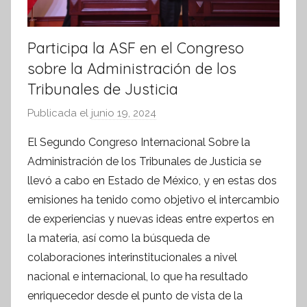
Participa la ASF en el Congreso
sobre la Administración de los
Tribunales de Justicia
Publicada el
junio 19, 2024
p
o
El Segundo Congreso Internacional Sobre la
r
Administración de los Tribunales de Justicia se
S
llevó a cabo en Estado de México, y en estas dos
í
emisiones ha tenido como objetivo el intercambio
n
de experiencias y nuevas ideas entre expertos en
t
la materia, así como la búsqueda de
e
s
colaboraciones interinstitucionales a nivel
i
nacional e internacional, lo que ha resultado
s
enriquecedor desde el punto de vista de la