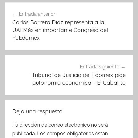
o
p
Navegación
k
Entrada anterior
de
Carlos Barrera Díaz representa a la
entradas
UAEMéx en importante Congreso del
PJEdomex
Entrada siguiente
Tribunal de Justicia del Edomex pide
autonomía económica – El Caballito
Deja una respuesta
Tu dirección de correo electrónico no será
publicada.
Los campos obligatorios están