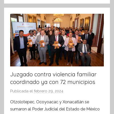
Juzgado contra violencia familiar
coordinado ya con 72 municipios
Publicada el
febrero 29, 2024
p
o
Otzolotepec, Ocoyoacac y Xonacatlán se
r
sumaron al Poder Judicial del Estado de México
S