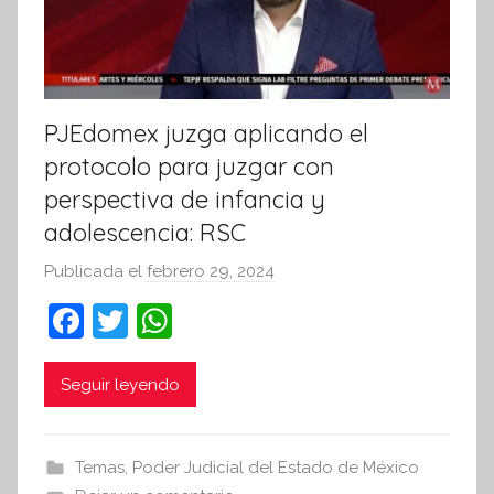
PJEdomex juzga aplicando el
protocolo para juzgar con
perspectiva de infancia y
adolescencia: RSC
Publicada el
febrero 29, 2024
p
o
F
T
W
r
a
w
h
S
c
itt
at
Seguir leyendo
í
n
e
er
s
t
b
A
Temas
,
Poder Judicial del Estado de México
e