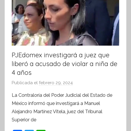
f
o
r
m
a
t
i
PJEdomex investigará a juez que
v
a
liberó a acusado de violar a niña de
4 años
Publicada el
febrero 29, 2024
p
o
La Contraloría del Poder Judicial del Estado de
r
México informó que investigará a Manuel
S
Alejandro Martínez Vitela, juez del Tribunal
í
Superior de
n
t