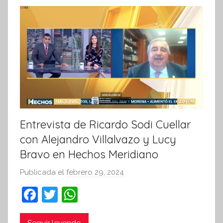
f
o
r
m
a
t
i
v
a
Entrevista de Ricardo Sodi Cuellar
con Alejandro Villalvazo y Lucy
Bravo en Hechos Meridiano
Publicada el
febrero 29, 2024
p
o
F
T
W
r
a
w
h
S