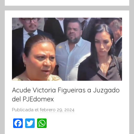
k
o
r
m
a
t
i
v
a
Acude Victoria Figueiras a Juzgado
del PJEdomex
Publicada el
febrero 29, 2024
p
o
F
T
W
r
a
w
h
S