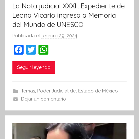
La Nota judicial XXXII. Expediente de
Leona Vicario ingresa a Memoria
del Mundo de UNESCO
Publicada el
febrero 29, 2024
p
o
F
T
W
r
a
w
h
S
c
itt
at
Seguir leyendo
í
n
e
er
s
t
b
A
Temas
,
Poder Judicial del Estado de México
e
o
p
Dejar un comentario
s
o
p
i
k
s
I
n