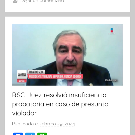
o
p
Dejar un comentario
s
o
p
i
k
s
I
n
f
o
r
m
a
t
i
RSC: Juez resolvió insuficiencia
v
probatoria en caso de presunto
a
violador
Publicada el
febrero 29, 2024
p
o