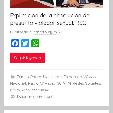
i
v
Explicación de la absolución de
a
presunto violador sexual: RSC
Publicada el
febrero 29, 2024
p
o
F
T
W
r
a
w
h
S
c
itt
at
Seguir leyendo
í
n
e
er
s
t
b
A
Temas
,
Poder Judicial del Estado de México
,
e
o
p
Nacional
,
Radio
,
W Radio 96.9 FM
,
Redes Sociales
,
s
o
p
CdMx
,
@asilascosasw
i
Dejar un comentario
k
s
I
n