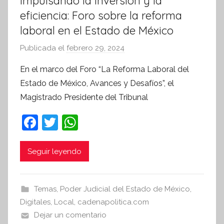
Impulsando la inversión y la
eficiencia: Foro sobre la reforma
laboral en el Estado de México
Publicada el
febrero 29, 2024
p
o
En el marco del Foro “La Reforma Laboral del
r
Estado de México, Avances y Desafíos”, el
S
Magistrado Presidente del Tribunal
í
n
F
T
W
t
a
w
h
e
c
itt
at
Seguir leyendo
s
i
e
er
s
s
b
A
Temas
,
Poder Judicial del Estado de México
,
I
o
p
Digitales
,
Local
,
cadenapolitica.com
n
o
p
Dejar un comentario
f