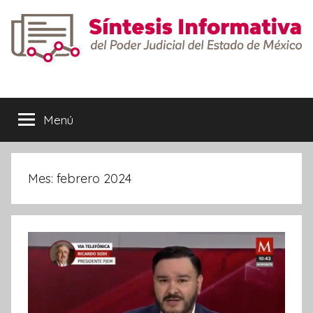
Saltar
al
contenido
Síntesis
Informativa
Menú
Mes:
febrero 2024