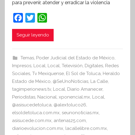
para prevenir, atender y erradicar la violencia
í
n
F
T
W
t
a
w
h
e
c
itt
at
Seguir leyendo
s
i
e
er
s
s
b
A
Temas
,
Poder Judicial del Estado de México
,
I
o
p
Impresos
,
Local
,
Local
,
Televisión
,
Digitales
,
Redes
n
o
p
Sociales
,
Tv Mexiquense
,
El Sol de Toluca
,
Heraldo
f
Estado de México
,
@SeUnoNoticias
,
La Calle
,
k
o
tagimperionews.tv
,
Local
,
Diario Amanecer
,
r
Periodistas
,
Nacional
,
xponencial.mx
,
Local
,
m
@asisucedetoluca
,
@alextoluco26
,
a
elsoldetoluca.com.mx
,
seunonoticias.mx
,
t
asisucede.com.mx
,
antena125.com
,
i
diarioevolucion.com.mx
,
lacallelibre.com.mx
,
v