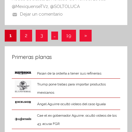
n
o
p
@MexiquenseTV2
,
@SOLTOLUCA
f
Dejar un comentario
k
o
r
m
Paginación
Entradas
1
2
3
…
19
»
a
siguientes
de
t
i
entradas
Primeras planas
v
a
Pasan de la ordeña a tener sus refinerías
Trump pone trabas para importar productos
mexicanos
Ángel Aguirre ocultó videos del caso Iguala
Cae el ex gobernador Aguirre; ocultó videos de los
43, acusa FGR