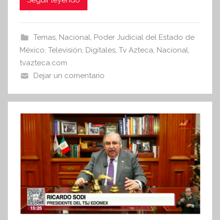
c
itt
at
Seguir leyendo
í
n
e
er
s
t
b
A
Temas
,
Nacional
,
Poder Judicial del Estado de
e
o
p
México
,
Televisión
,
Digitales
,
Tv Azteca
,
Nacional
,
s
o
p
tvazteca.com
i
Dejar un comentario
k
s
I
n
f
o
r
m
a
t
i
v
a