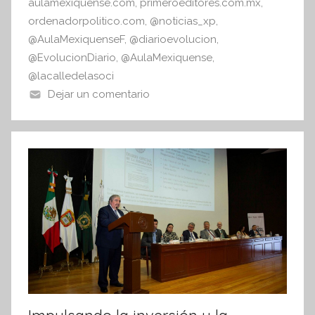
aulamexiquense.com
,
primeroeditores.com.mx
,
a
ordenadorpolitico.com
,
@noticias_xp
,
@AulaMexiquenseF
,
@diarioevolucion
,
@EvolucionDiario
,
@AulaMexiquense
,
@lacalledelasoci
Dejar un comentario