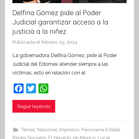
a
Delfina Gómez pide al Poder
Judicial garantizar acceso a la
justicia a la niñez
Publicada el
febrero 29, 2024
p
o
La gobernadora Delfina Gómez, pide al Poder
r
Judicial del Edomex atender siempre a las
S
víctimas, esto en relación con el
í
n
F
T
W
t
a
w
h
e
c
itt
at
Seguir leyendo
s
i
e
er
s
s
b
A
Temas
,
Nacional
,
Impresos
,
Panorama Estatal
,
I
o
p
Redes Sociales
,
El Heraldo de México
,
Local
,