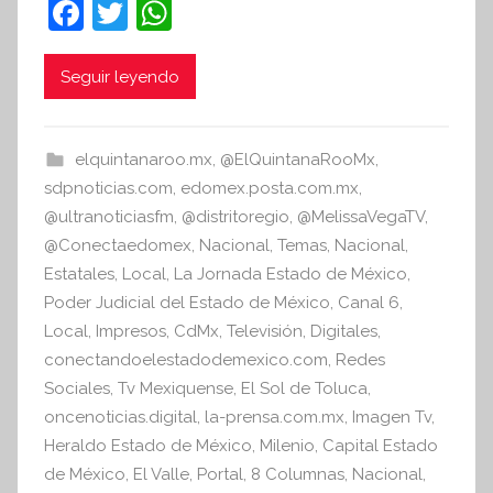
F
T
W
e
a
w
h
s
c
itt
at
i
Seguir leyendo
s
e
er
s
I
b
A
elquintanaroo.mx
,
@ElQuintanaRooMx
,
n
o
p
sdpnoticias.com
,
edomex.posta.com.mx
,
f
o
p
@ultranoticiasfm
,
@distritoregio
,
@MelissaVegaTV
,
o
@Conectaedomex
,
Nacional
,
Temas
,
Nacional
,
r
k
Estatales
,
Local
,
La Jornada Estado de México
,
m
Poder Judicial del Estado de México
,
Canal 6
,
a
Local
,
Impresos
,
CdMx
,
Televisión
,
Digitales
,
t
conectandoelestadodemexico.com
,
Redes
i
Sociales
,
Tv Mexiquense
,
El Sol de Toluca
,
v
oncenoticias.digital
,
la-prensa.com.mx
,
Imagen Tv
,
a
Heraldo Estado de México
,
Milenio
,
Capital Estado
de México
,
El Valle
,
Portal
,
8 Columnas
,
Nacional
,