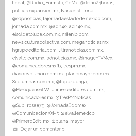
Local
,
@Radio_Formula
,
CdMx
,
@diario24horas
,
politica.expansion.mx
,
Nacional
,
Local
,
@sdpnoticias
,
lajornadaestadodemexico.com
,
jornada.com.mx
,
@adn40
,
adn40.mx
,
elsoldetoluca.com.mx
,
milenio.com
,
news.culturacolectiva.com
,
meganoticias.mx
,
hgrupoeditorial.com
,
ultranoticias.com.mx
,
elvalle.com.mx
,
adnoticias.mx
,
@ImagenTVMex
,
@comunicadoresmxfb
,
trespm.mx
,
diarioevolucion.com.mx
,
planamayor.com.mx
,
8columnas.com.mx
,
@lopezdoriga
,
@MexiquenseTV2
,
primeroeditores.com.mx
,
comunicadores.mx
,
@TresPMNoticas
,
@Sub_rosae79
,
@JornadaEdomex
,
@ComunicacionXXI- t
,
@elvallemexico
,
@PrimeroEdit_mx
,
@plana_mayor
Dejar un comentario