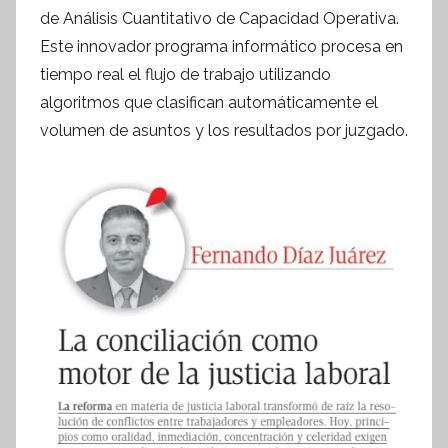
m
de Análisis Cuantitativo de Capacidad Operativa.
a
Este innovador programa informático procesa en
t
tiempo real el flujo de trabajo utilizando
i
algoritmos que clasifican automáticamente el
v
volumen de asuntos y los resultados por juzgado.
a