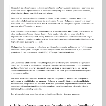
https://oem.com.mx/elsoldetoluca/analisis/l