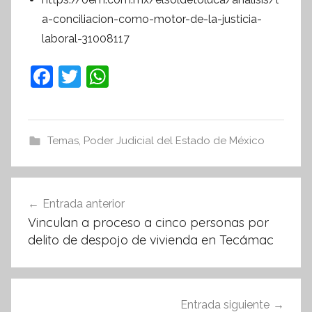
a-conciliacion-como-motor-de-la-justicia-
laboral-31008117
F
T
W
a
w
h
c
itt
at
e
er
s
Temas
,
Poder Judicial del Estado de México
b
A
o
p
Navegación
Entrada anterior
o
p
de
Vinculan a proceso a cinco personas por
k
entradas
delito de despojo de vivienda en Tecámac
Entrada siguiente