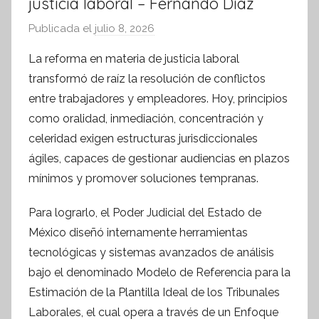
justicia laboral – Fernando Díaz
Publicada el
julio 8, 2026
p
o
La reforma en materia de justicia laboral
r
transformó de raíz la resolución de conflictos
S
entre trabajadores y empleadores. Hoy, principios
í
como oralidad, inmediación, concentración y
n
celeridad exigen estructuras jurisdiccionales
t
ágiles, capaces de gestionar audiencias en plazos
e
s
mínimos y promover soluciones tempranas.
i
Para lograrlo, el Poder Judicial del Estado de
s
México diseñó internamente herramientas
I
n
tecnológicas y sistemas avanzados de análisis
f
bajo el denominado Modelo de Referencia para la
o
Estimación de la Plantilla Ideal de los Tribunales
r
Laborales, el cual opera a través de un Enfoque