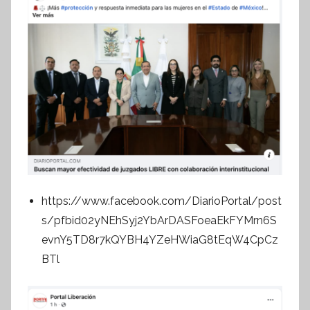
https://www.facebook.com/DiarioPortal/post
s/pfbid02yNEhSyj2YbArDASFoeaEkFYMrn6S
evnY5TD8r7kQYBH4YZeHWiaG8tEqW4CpCz
BTl