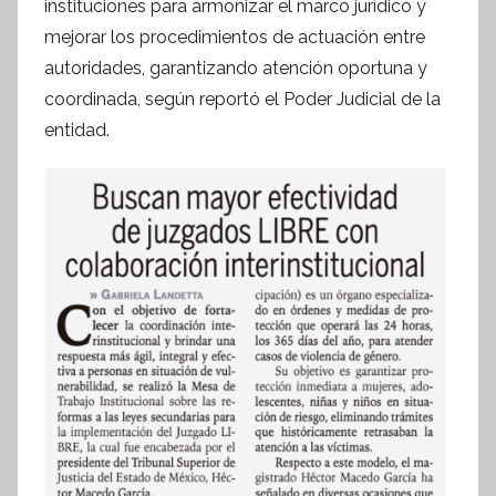
f
instituciones para armonizar el marco jurídico y
o
mejorar los procedimientos de actuación entre
r
autoridades, garantizando atención oportuna y
m
coordinada, según reportó el Poder Judicial de la
a
entidad.
t
i
v
a