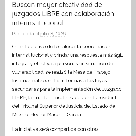
Buscan mayor efectividad de
juzgados LIBRE con colaboración
interinstitucional
Publicada el
julio 8, 2026
p
o
Con el objetivo de fortalecer la coordinación
r
interinstitucional y brindar una respuesta más ágil,
S
integral y efectiva a personas en situación de
í
vulnerabilidad, se realizó la Mesa de Trabajo
n
Institucional sobre las reformas a las leyes
t
secundarias para la implementación del Juzgado
e
s
LIBRE, la cual fue encabezada por el presidente
i
del Tribunal Superior de Justicia del Estado de
s
México, Héctor Macedo García.
I
n
La iniciativa será compartida con otras