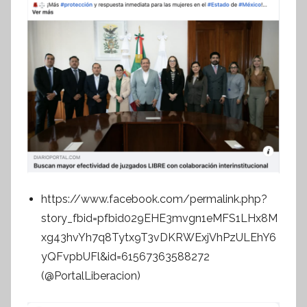
https://www.facebook.com/permalink.php?
story_fbid=pfbid029EHE3mvgn1eMFS1LHx8M
xg43hvYh7q8Tytx9T3vDKRWExjVhPzULEhY6
yQFvpbUFl&id=61567363588272
(@PortalLiberacion)