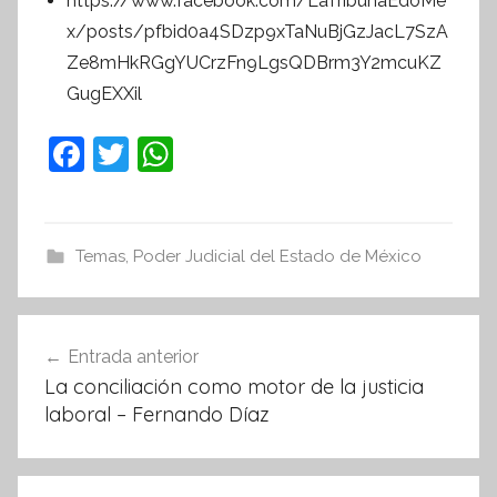
https://www.facebook.com/LaTribunaEdoMe
x/posts/pfbid0a4SDzp9xTaNuBjGzJacL7SzA
Ze8mHkRGgYUCrzFn9LgsQDBrm3Y2mcuKZ
GugEXXil
F
T
W
a
w
h
c
itt
at
e
er
s
Temas
,
Poder Judicial del Estado de México
b
A
o
p
Navegación
Entrada anterior
o
p
de
La conciliación como motor de la justicia
k
entradas
laboral – Fernando Díaz