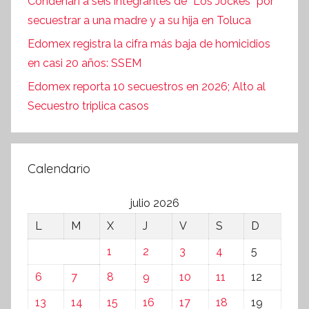
Condenan a seis integrantes de “Los Jockes” por
secuestrar a una madre y a su hija en Toluca
Edomex registra la cifra más baja de homicidios
en casi 20 años: SSEM
Edomex reporta 10 secuestros en 2026; Alto al
Secuestro triplica casos
Calendario
julio 2026
L
M
X
J
V
S
D
1
2
3
4
5
6
7
8
9
10
11
12
13
14
15
16
17
18
19