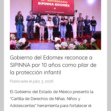
m
a
t
i
v
a
Gobierno del Edomex reconoce a
SIPINNA por 10 años como pilar de
la protección infantil
Publicada el
julio 3, 2026
p
o
El Gobierno del Estado de México presentó la
r
“Cartilla de Derechos de Niñas, Niños y
S
Adolescentes” herramienta para fortalecer el
í