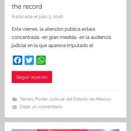
the record
Publicada el
julio 3, 2026
p
o
Este viernes, la atención pública estará
r
concentrada -en gran medida- en la audiencia
S
judicial en la que aparece imputado el
í
n
F
T
W
t
a
w
h
e
c
itt
at
Seguir leyendo
s
i
e
er
s
s
b
A
Temas
,
Poder Judicial del Estado de México
I
o
p
Dejar un comentario
n
o
p
f
k
o
r