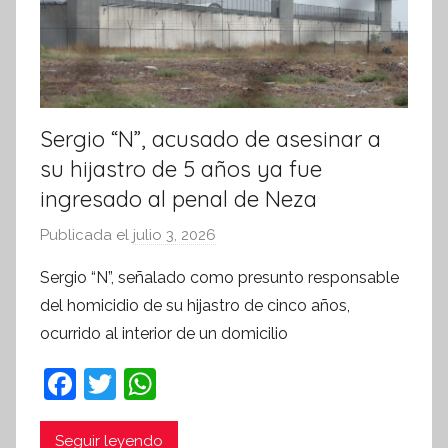
i
v
a
Sergio “N”, acusado de asesinar a
su hijastro de 5 años ya fue
ingresado al penal de Neza
Publicada el
julio 3, 2026
p
o
Sergio “N”, señalado como presunto responsable
r
del homicidio de su hijastro de cinco años,
S
ocurrido al interior de un domicilio
í
n
F
T
W
t
a
w
h
e
c
itt
at
Seguir leyendo
s