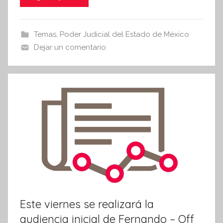
i
e
er
s
s
b
A
Temas
,
Poder Judicial del Estado de México
I
o
p
Dejar un comentario
n
o
p
f
k
o
r
m
a
t
i
v
a
Este viernes se realizará la
audiencia inicial de Fernando – Off