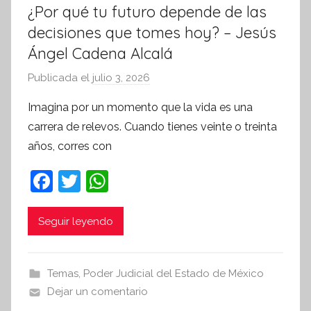
¿Por qué tu futuro depende de las
decisiones que tomes hoy? – Jesús
Ángel Cadena Alcalá
Publicada el
julio 3, 2026
p
o
Imagina por un momento que la vida es una
r
carrera de relevos. Cuando tienes veinte o treinta
S
años, corres con
í
n
F
T
W
t
a
w
h
e
c
itt
at
Seguir leyendo
s
i
e
er
s
s
b
A
Temas
,
Poder Judicial del Estado de México
I
o
p
Dejar un comentario
n