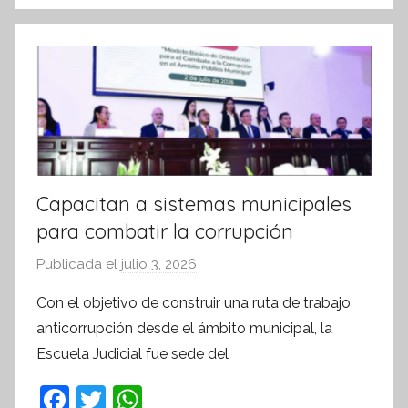
o
p
i
k
s
I
n
f
o
r
m
a
Capacitan a sistemas municipales
t
para combatir la corrupción
i
v
Publicada el
julio 3, 2026
p
a
o
Con el objetivo de construir una ruta de trabajo
r
anticorrupción desde el ámbito municipal, la
S
Escuela Judicial fue sede del
í
n
F
T
W
t