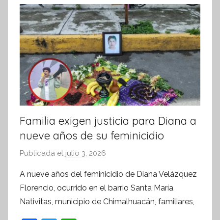
r
m
a
t
i
v
a
Familia exigen justicia para Diana a
nueve años de su feminicidio
Publicada el
julio 3, 2026
p
o
A nueve años del feminicidio de Diana Velázquez
r
Florencio, ocurrido en el barrio Santa María
S
Nativitas, municipio de Chimalhuacán, familiares,
í
n