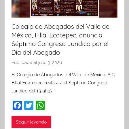
Colegio de Abogados del Valle de
México, Filial Ecatepec, anuncia
Séptimo Congreso Jurídico por el
Día del Abogado
Publicada el
julio 3, 2026
p
o
El Colegio de Abogados del Valle de México, A.C.,
r
Filial Ecatepec, realizará el Séptimo Congreso
S
Jurídico del 13 al 15
í
n
F
T
W
t
a
w
h
e
c
itt
at
Seguir leyendo
s