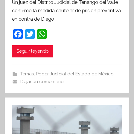
Un juez del Distrito Judicial de Tenango del Valle
r
confirmó la medida cautelar de prisión preventiva
S
en contra de Diego
í
n
F
T
W
t
a
w
h
e
c
itt
at
Seguir leyendo
s
i
e
er
s
s
b
A
Temas
,
Poder Judicial del Estado de México
I
o
p
Dejar un comentario
n
o
p
f
k
o
r
m
a
t