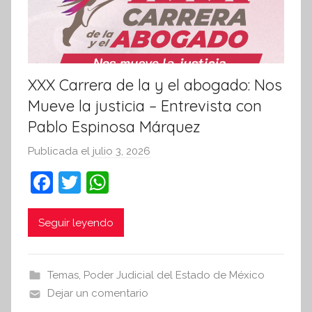
XXX Carrera de la y el abogado: Nos
Mueve la justicia – Entrevista con
Pablo Espinosa Márquez
Publicada el
julio 3, 2026
p
o
F
T
W
r
a
w
h
S
c
itt
at
Seguir leyendo
í
n
e
er
s
t
b
A
Temas
,
Poder Judicial del Estado de México
e
o
p
Dejar un comentario
s