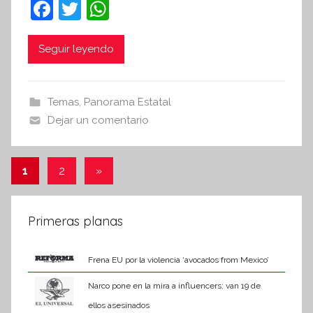
F
T
W
t
a
w
h
e
c
itt
at
Seguir leyendo
s
i
e
er
s
s
b
A
Temas
,
Panorama Estatal
I
o
p
Dejar un comentario
n
o
p
f
k
o
Paginación
Entradas
1
2
»
r
siguientes
de
m
a
entradas
Primeras planas
t
i
Frena EU por la violencia ‘avocados from Mexico’
v
a
Narco pone en la mira a influencers; van 19 de
ellos asesinados