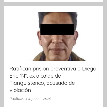
o
p
f
k
o
r
m
a
t
i
v
a
Ratifican prisión preventiva a Diego
Eric “N”, ex alcalde de
Tianguistenco, acusado de
violación
Publicada el
julio 3, 2026
p
o