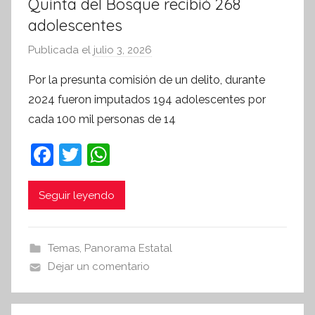
Quinta del Bosque recibió 268
adolescentes
Publicada el
julio 3, 2026
p
o
Por la presunta comisión de un delito, durante
r
2024 fueron imputados 194 adolescentes por
S
cada 100 mil personas de 14
í
n
F
T
W
t
a
w
h
e
c
itt
at
Seguir leyendo
s
i
e
er
s
s
b
A
Temas
,
Panorama Estatal
I
o
p
Dejar un comentario
n
o
p
f
k
o