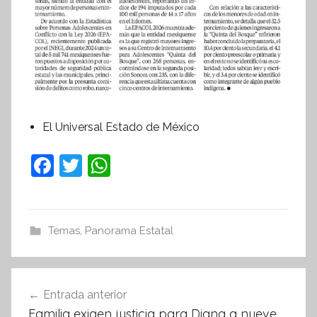
El Universal Estado de México
F
T
W
a
w
h
c
itt
at
e
er
s
Temas
,
Panorama Estatal
b
A
o
p
Navegación
Entrada anterior
o
p
de
Familia exigen justicia para Diana a nueve