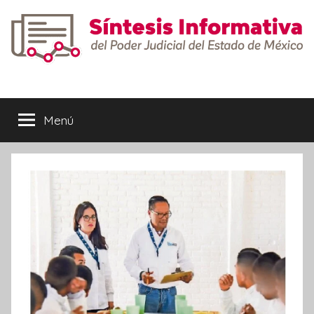
Saltar
al
contenido
Síntesis
Informativa
Menú