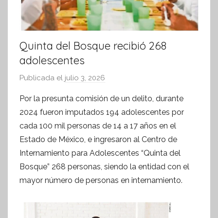
Quinta del Bosque recibió 268
adolescentes
Publicada el
julio 3, 2026
p
o
Por la presunta comisión de un delito, durante
r
2024 fueron imputados 194 adolescentes por
S
cada 100 mil personas de 14 a 17 años en el
í
Estado de México, e ingresaron al Centro de
n
Internamiento para Adolescentes “Quinta del
t
Bosque” 268 personas, siendo la entidad con el
e
s
mayor número de personas en internamiento.
i
s
I