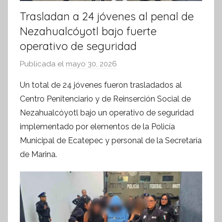
Trasladan a 24 jóvenes al penal de
Nezahualcóyotl bajo fuerte
operativo de seguridad
Publicada el
mayo 30, 2026
p
o
Un total de 24 jóvenes fueron trasladados al
r
Centro Penitenciario y de Reinserción Social de
S
Nezahualcóyotl bajo un operativo de seguridad
í
implementado por elementos de la Policía
n
Municipal de Ecatepec y personal de la Secretaría
t
de Marina.
e
s
i
s
I
n