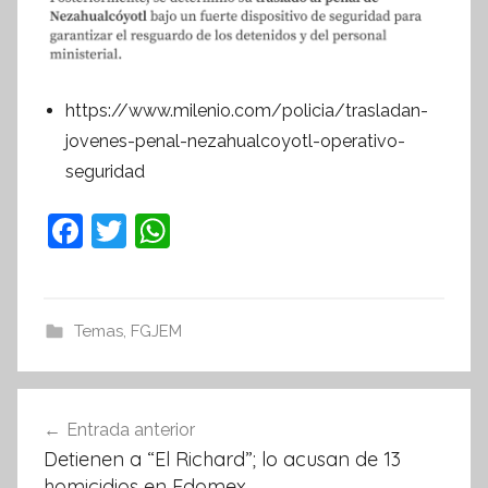
https://www.milenio.com/policia/trasladan-
jovenes-penal-nezahualcoyotl-operativo-
seguridad
F
T
W
a
w
h
c
itt
at
e
er
s
Temas
,
FGJEM
b
A
o
p
Navegación
Entrada anterior
o
p
de
Detienen a “El Richard”; lo acusan de 13
k
entradas
homicidios en Edomex