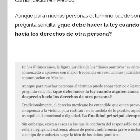
í
n
tsApp
Aunque para muchas personas el término puede sonar
t
pregunta sencilla:
¿qué debe hacer la ley cuando
e
s
hacia los derechos de otra persona?
i
s
I
n
f
o
r
m
a
t
i
v
a