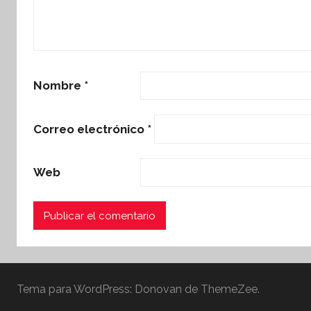
Nombre
*
Correo electrónico
*
Web
Tema para WordPress: Donovan de ThemeZee.