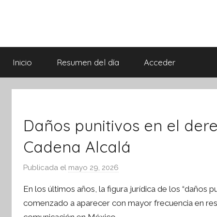
Saltar
al
contenido
Síntesis
Informativa
Inicio
Resumen del día
Acceder
Daños punitivos en el der
Cadena Alcalá
Publicada el
mayo 29, 2026
p
o
En los últimos años, la figura jurídica de los “daños 
r
ebook
comenzado a aparecer con mayor frecuencia en reso
S
ter
comunicación en México.