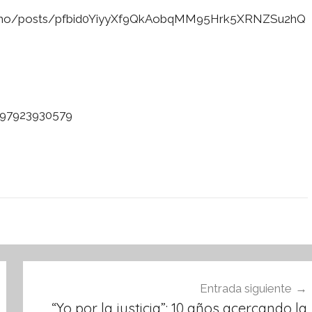
dismo/posts/pfbid0YiyyXf9QkAobqMM95Hrk5XRNZSu2hQ
7397923930579
Entrada siguiente
“Yo por la justicia”: 10 años acercando la