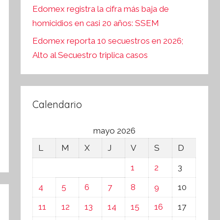
Edomex registra la cifra más baja de
homicidios en casi 20 años: SSEM
Edomex reporta 10 secuestros en 2026;
Alto al Secuestro triplica casos
Calendario
mayo 2026
L
M
X
J
V
S
D
1
2
3
4
5
6
7
8
9
10
11
12
13
14
15
16
17