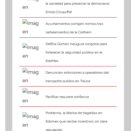
la sociedad para preservar la democracia:
Emilio Chuayffet
Ayuntamientos corrigen normas tras
señalamientos de la Codhem
Delfina Gómez inaugura congreso para
fortalecer la seguridad pública en el
EdoMéx
Denuncian extorsiones a operadores del
transporte público en Toluca
Pacificar requiere confianza
Pirotecnia, la fábrica de tragedias en
Edomex que recibe incentivos sin clara
regulación