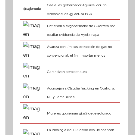
Cae el ex gobernador Aguirre; ocultó
videos de los 43, acusa FGR
Detienen a exgobernador de Guerrero por
ocultar evidencia de Ayotzinapa
Avanza con límites extracción de gas no
convencional; el fin, importar menos
Garantizan cero censura
Aconsejan a Claudia fracking en Coahuila,
NL y Tamaulipas
Mujeres gobiernan 41.5% del electorado
La ideología del PRI debe evolucionar con