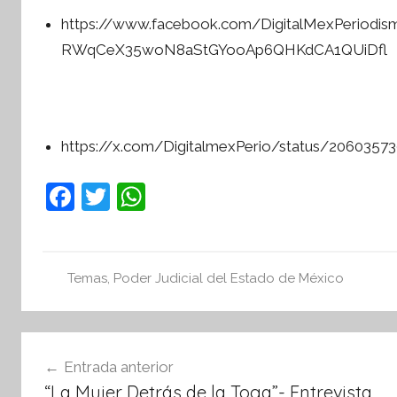
https://www.facebook.com/DigitalMexPerio
RWqCeX35woN8aStGYooAp6QHKdCA1QUiDfl
https://x.com/DigitalmexPerio/status/206035
F
T
W
a
w
h
c
itt
at
e
er
s
Temas
,
Poder Judicial del Estado de México
b
A
o
p
Navegación
o
p
Entrada anterior
de
k
“La Mujer Detrás de la Toga”- Entrevista