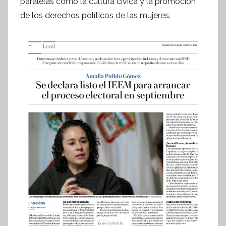
paralelas como la cultura cívica y la promoción
s
de los derechos políticos de las mujeres.
I
n
f
o
r
m
a
t
i
v
a