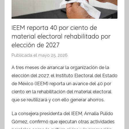
IEEM reporta 40 por ciento de
material electoral rehabilitado por
elección de 2027
Publicada el
mayo 25, 2026
p
o
A tres meses de arrancar la organización de la
r
elección del 2027, el Instituto Electoral del Estado
S
de México (IEEM) reporta un avance del 40 por
í
ciento en la rehabilitación del material electoral
n
que se reutilizará y con ello generar ahorros.
t
e
La consejera presidenta del IEEM, Amalia Pulido
s
Gómez, confirmó que ejecutan otras actividades
i