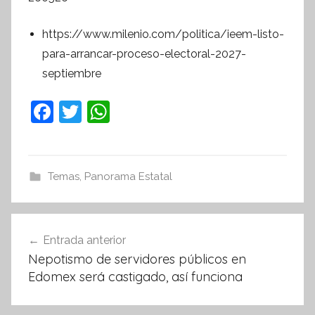
https://www.milenio.com/politica/ieem-listo-
para-arrancar-proceso-electoral-2027-
septiembre
F
T
W
a
w
h
c
itt
at
e
er
s
Temas
,
Panorama Estatal
b
A
o
p
Navegación
Entrada anterior
o
p
de
Nepotismo de servidores públicos en
k
entradas
Edomex será castigado, así funciona