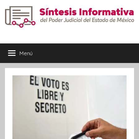
Saltar
al
contenido
Síntesis
Informativa
Menú