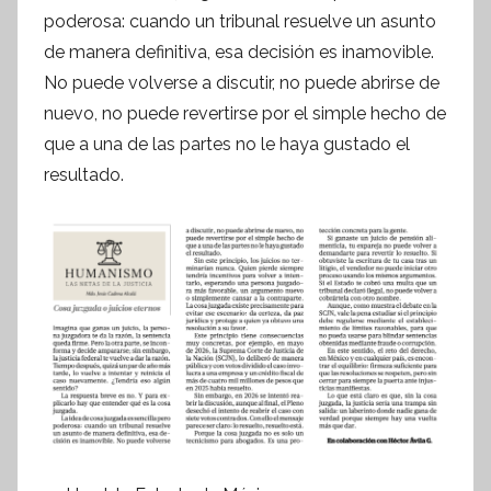
poderosa: cuando un tribunal resuelve un asunto
o
de manera definitiva, esa decisión es inamovible.
r
m
No puede volverse a discutir, no puede abrirse de
a
nuevo, no puede revertirse por el simple hecho de
t
que a una de las partes no le haya gustado el
i
resultado.
v
a