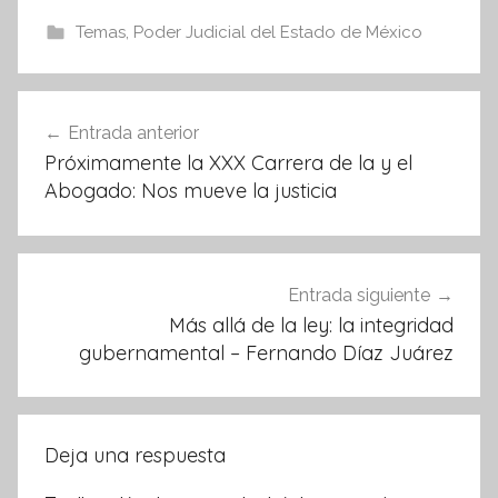
c
itt
at
e
er
s
Temas
,
Poder Judicial del Estado de México
b
A
o
p
Navegación
Entrada anterior
o
p
de
Próximamente la XXX Carrera de la y el
k
entradas
Abogado: Nos mueve la justicia
Entrada siguiente
Más allá de la ley: la integridad
gubernamental – Fernando Díaz Juárez
Deja una respuesta