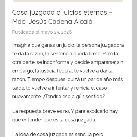
Cosa juzgada o juicios eternos –
Mdo. Jesús Cadena Alcalá
Publicada el
mayo 25, 2026
p
o
Imagina que ganas un juicio, la persona juzgadora
r
te da la razón, la sentencia queda firme. Pero la
S
otra parte, se inconforma y decide ampararse; sin
í
embargo, la justicia federal te vuelve a dar la
n
razón. Tiempo después, quizá un par de año más
t
tarde, lo vuelve a intentar y reinicia el caso
e
s
nuevamente. ¿Tendría eso algún sentido?
i
La respuesta breve es no. Y para explicarlo hay
s
que entender qué es la cosa juzgada.
I
n
La idea de cosa juzgada es sencilla pero
f