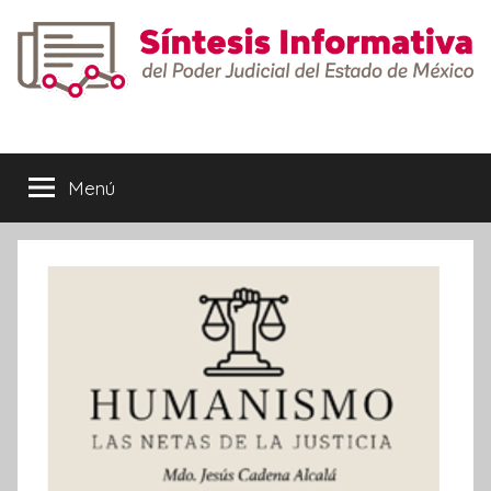
Saltar
al
contenido
Síntesis
Informativa
Menú