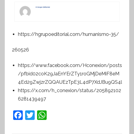
https://hgrupoeditorial.com/humanismo-35/
260526
https://www.facebook.com/Hconexion/posts
/pfbid02coK29JaEnYErZTy1roGMjDeMiF8eM
4Ed29ZwjzrZQQAUEzTpE3L4dP7XdJBu9QS4l
https://x.com/h_conexion/status/205892102
6281439497
F
T
W
a
w
h