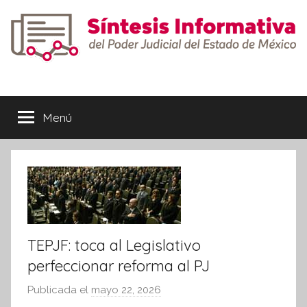
Saltar
al
contenido
Síntesis
Informativa
Menú
TEPJF: toca al Legislativo
perfeccionar reforma al PJ
Publicada el
mayo 22, 2026
p