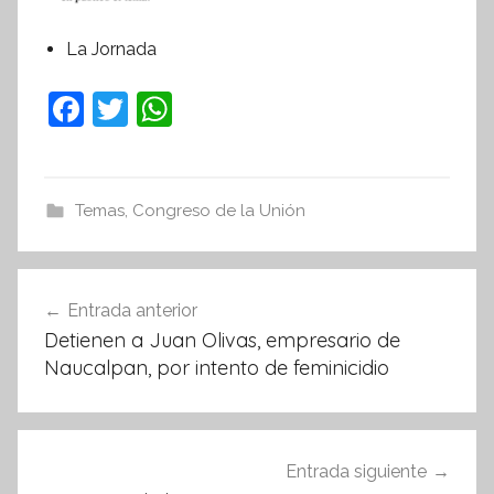
i
La Jornada
v
a
F
T
W
a
w
h
c
itt
at
e
er
s
Temas
,
Congreso de la Unión
b
A
o
p
Navegación
Entrada anterior
o
p
de
Detienen a Juan Olivas, empresario de
k
entradas
Naucalpan, por intento de feminicidio
Entrada siguiente