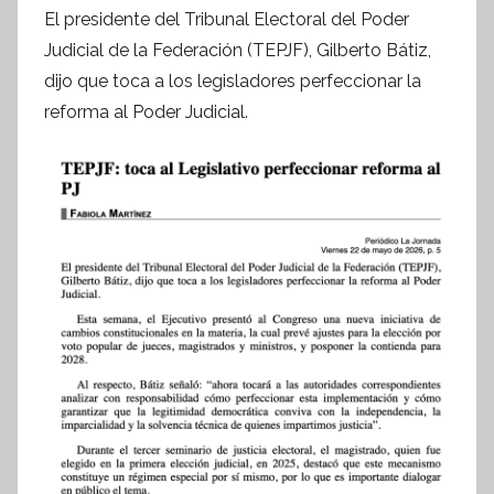
o
El presidente del Tribunal Electoral del Poder
r
Judicial de la Federación (TEPJF), Gilberto Bátiz,
S
dijo que toca a los legisladores perfeccionar la
í
reforma al Poder Judicial.
n
t
e
s
i
s
I
n
f
o
r
m
a
t