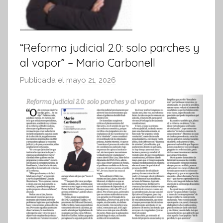
“Reforma judicial 2.0: solo parches y
al vapor” – Mario Carbonell
Publicada el
mayo 21, 2026
p
o
r
S
í
n
t
e
s
i
s
I