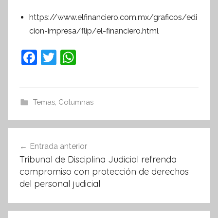
n
https://www.elfinanciero.com.mx/graficos/edi
f
cion-impresa/flip/el-financiero.html
o
r
F
T
W
m
a
w
h
a
c
itt
at
t
e
er
s
i
Temas
,
Columnas
v
b
A
a
o
p
Navegación
Entrada anterior
o
p
de
Tribunal de Disciplina Judicial refrenda
k
entradas
compromiso con protección de derechos
del personal judicial