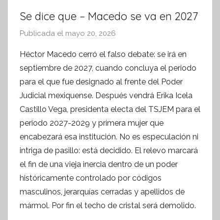
Se dice que – Macedo se va en 2027
Publicada el
mayo 20, 2026
p
o
Héctor Macedo cerró el falso debate: se irá en
r
septiembre de 2027, cuando concluya el periodo
S
para el que fue designado al frente del Poder
í
Judicial mexiquense. Después vendrá Erika Icela
n
Castillo Vega, presidenta electa del TSJEM para el
t
periodo 2027-2029 y primera mujer que
e
s
encabezará esa institución. No es especulación ni
i
intriga de pasillo: está decidido. El relevo marcará
s
el fin de una vieja inercia dentro de un poder
I
históricamente controlado por códigos
n
masculinos, jerarquías cerradas y apellidos de
f
mármol. Por fin el techo de cristal será demolido.
o