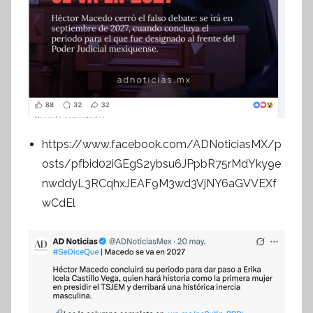
https://www.facebook.com/ADNoticiasMX/p
osts/pfbid02iGEgS2ybsu6JPpbR75rMdYky9e
nwddyL3RCqhxJEAF9M3wd3VjNY6aGVVEXf
wCdEl