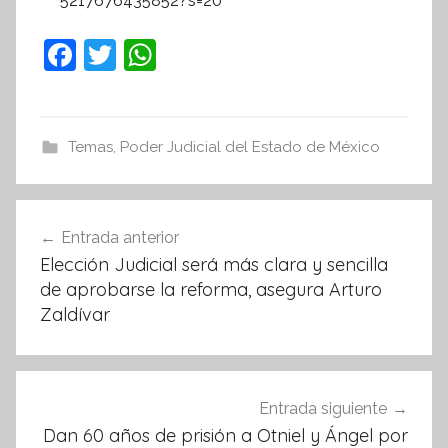
5217676435852?s=20
F
T
W
a
w
h
c
itt
at
e
er
s
Temas
,
Poder Judicial del Estado de México
b
A
o
p
Navegación
Entrada anterior
o
p
de
Elección Judicial será más clara y sencilla
k
entradas
de aprobarse la reforma, asegura Arturo
Zaldívar
Entrada siguiente
Dan 60 años de prisión a Otniel y Ángel por