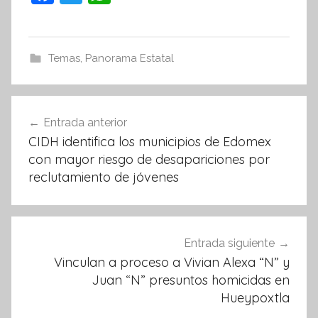
a
w
h
c
itt
at
e
er
s
Temas
,
Panorama Estatal
b
A
o
p
Navegación
Entrada anterior
o
p
de
CIDH identifica los municipios de Edomex
k
entradas
con mayor riesgo de desapariciones por
reclutamiento de jóvenes
Entrada siguiente
Vinculan a proceso a Vivian Alexa “N” y
Juan “N” presuntos homicidas en
Hueypoxtla