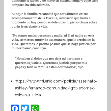
https://www.milenio.com/policia/asesinato-
ashley-fernando-comunidad-lgbt-edomex-
exigen-justicia
F
T
W