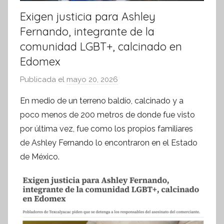
Exigen justicia para Ashley
Fernando, integrante de la
comunidad LGBT+, calcinado en
Edomex
Publicada el
mayo 20, 2026
p
o
En medio de un terreno baldío, calcinado y a
r
poco menos de 200 metros de donde fue visto
S
por última vez, fue como los propios familiares
í
de Ashley Fernando lo encontraron en el Estado
n
de México.
t
e
s
i
s
I