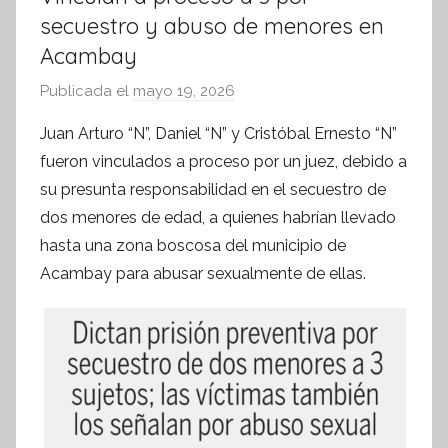
secuestro y abuso de menores en
Acambay
Publicada el
mayo 19, 2026
p
o
Juan Arturo “N”, Daniel “N” y Cristóbal Ernesto “N”
r
fueron vinculados a proceso por un juez, debido a
S
su presunta responsabilidad en el secuestro de
í
dos menores de edad, a quienes habrían llevado
n
hasta una zona boscosa del municipio de
t
Acambay para abusar sexualmente de ellas.
e
s
i
s
I
n
f