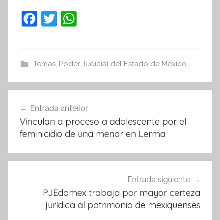
F
T
W
a
w
h
c
itt
at
e
er
s
Temas
,
Poder Judicial del Estado de México
b
A
o
p
Navegación
Entrada anterior
o
p
de
Vinculan a proceso a adolescente por el
k
entradas
feminicidio de una menor en Lerma
Entrada siguiente
PJEdomex trabaja por mayor certeza
jurídica al patrimonio de mexiquenses