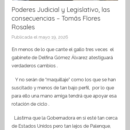
Poderes Judicial y Legislativo, las
consecuencias – Tomás Flores
Rosales
Publicada el
mayo 19, 2026
p
o
En menos de lo que cante el gallo tres veces el
r
gabinete de Delfina Gómez Álvarez atestiguará
S
verdaderos cambios .
í
n
Y no serán de “maquillaje” como los que se han
t
suscitado y menos de tan bajo perfil, por lo que
e
para ello una mano amiga tendrá que apoyar esa
s
rotación de ciclo .
i
s
Lástima que la Gobernadora en sí esté tan cerca
I
de Estados Unidos pero tan lejos de Palenque,
n