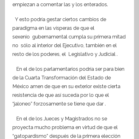
empiezan a comentar las y los enterados.
f
o
Y esto podría gestar ciertos cambios de
r
paradigma en las vísperas de que el
m
sexenio gubernamental cumpla su primera mitad
a
no sólo al interior del Ejecutivo, también en el
t
resto de los poderes, el Legislativo y Judicial .
i
v
En el de los parlamentarios podría ser para bien
a
de la Cuarta Transformación del Estado de
México amen de que en su exterior existe cierta
resistencia de que así suceda por lo que el
“jaloneo” forzosamente se tiene que dar .
En el de los Jueces y Magistrados no se
proyecta mucho problema en virtud de que el
“gatopardismo” después de la primera elección