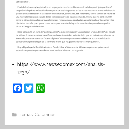
https://www.newsedomex.com/analisis-
1232/
F
T
W
a
w
h
c
itt
at
e
er
s
Temas
,
Columnas
b
A