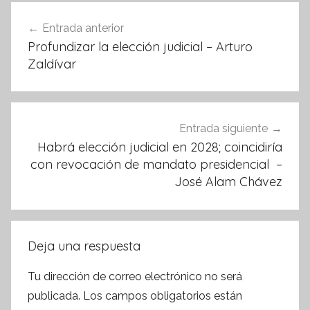
o
p
Navegación
Entrada anterior
o
p
de
Profundizar la elección judicial – Arturo
k
entradas
Zaldívar
Entrada siguiente
Habrá elección judicial en 2028; coincidiría
con revocación de mandato presidencial –
José Alam Chávez
Deja una respuesta
Tu dirección de correo electrónico no será
publicada.
Los campos obligatorios están