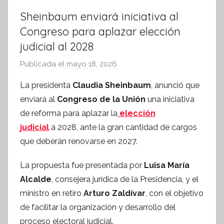
Sheinbaum enviará iniciativa al
Congreso para aplazar elección
judicial al 2028
Publicada el
mayo 18, 2026
p
o
La presidenta
Claudia Sheinbaum
, anunció que
r
enviará al
Congreso de la Unión
una iniciativa
S
de reforma para aplazar la
elección
í
judicial
a 2028, ante la gran cantidad de cargos
n
que deberán renovarse en 2027.
t
e
La propuesta fue presentada por
Luisa María
s
Alcalde
, consejera jurídica de la Presidencia, y el
i
ministro en retiro
Arturo Zaldívar
, con el objetivo
s
de facilitar la organización y desarrollo del
I
n
proceso electoral judicial.