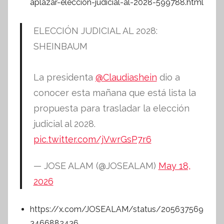
aplazar-eleccion-judicial-al-2028-599788.html
ELECCIÓN JUDICIAL AL 2028:
SHEINBAUM
La presidenta
@Claudiashein
dio a
conocer esta mañana que está lista la
propuesta para trasladar la elección
judicial al 2028.
pic.twitter.com/jVwrGsP7r6
— JOSE ALAM (@JOSEALAM)
May 18,
2026
https://x.com/JOSEALAM/status/205637569
3466882436