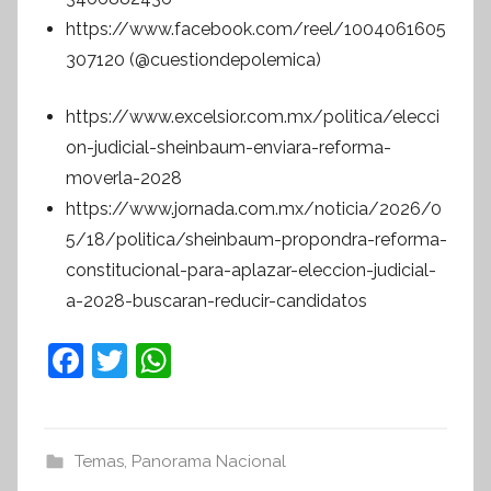
https://www.facebook.com/reel/1004061605
307120 (@cuestiondepolemica)
https://www.excelsior.com.mx/politica/elecci
on-judicial-sheinbaum-enviara-reforma-
moverla-2028
https://www.jornada.com.mx/noticia/2026/0
5/18/politica/sheinbaum-propondra-reforma-
constitucional-para-aplazar-eleccion-judicial-
a-2028-buscaran-reducir-candidatos
F
T
W
a
w
h
c
itt
at
e
er
s
Temas
,
Panorama Nacional