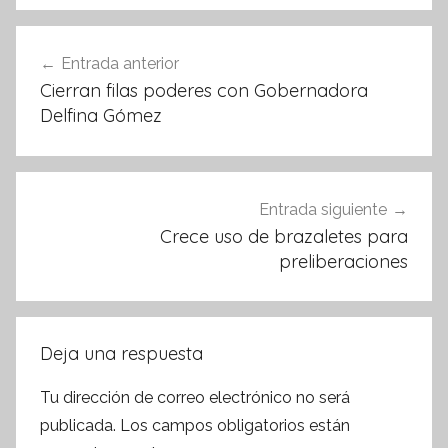
b
A
o
p
Navegación
Entrada anterior
o
p
de
Cierran filas poderes con Gobernadora
k
entradas
Delfina Gómez
Entrada siguiente
Crece uso de brazaletes para
preliberaciones
Deja una respuesta
Tu dirección de correo electrónico no será
publicada.
Los campos obligatorios están