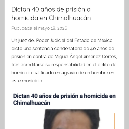
Dictan 40 años de prisión a
homicida en Chimalhuacán
Publicada el
mayo 18, 2026
p
o
Un juez del Poder Judicial del Estado de México
r
dictó una sentencia condenatoria de 40 años de
S
prisión en contra de Miguel Ángel Jiménez Cortes,
í
tras acreditarse su responsabilidad en el delito de
n
homicidio calificado en agravio de un hombre en
t
este municipio.
e
s
i
s
I
n
f