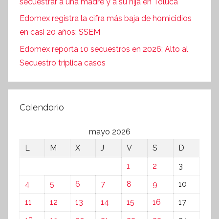
secuestrar a una madre y a su hija en Toluca
Edomex registra la cifra más baja de homicidios
en casi 20 años: SSEM
Edomex reporta 10 secuestros en 2026; Alto al
Secuestro triplica casos
Calendario
mayo 2026
L
M
X
J
V
S
D
1
2
3
4
5
6
7
8
9
10
11
12
13
14
15
16
17