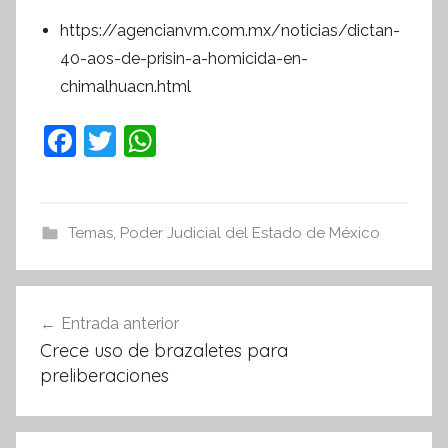
https://agencianvm.com.mx/noticias/dictan-
40-aos-de-prisin-a-homicida-en-
chimalhuacn.html
F
T
W
a
w
h
c
itt
at
e
er
s
Temas
,
Poder Judicial del Estado de México
b
A
o
p
Navegación
Entrada anterior
o
p
de
Crece uso de brazaletes para
k
entradas
preliberaciones