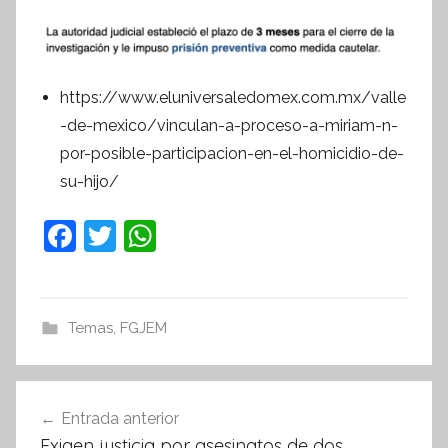
https://www.eluniversaledomex.com.mx/valle
-de-mexico/vinculan-a-proceso-a-miriam-n-
por-posible-participacion-en-el-homicidio-de-
su-hijo/
F
T
W
a
w
h
c
itt
at
e
er
s
Temas
,
FGJEM
b
A
o
p
Navegación
Entrada anterior
o
p
de
Exigen justicia por asesinatos de dos