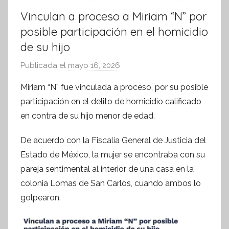
Vinculan a proceso a Miriam “N” por
posible participación en el homicidio
de su hijo
Publicada el
mayo 16, 2026
p
o
Miriam “N” fue vinculada a proceso, por su posible
r
participación en el delito de homicidio calificado
S
en contra de su hijo menor de edad.
í
n
De acuerdo con la Fiscalía General de Justicia del
t
Estado de México, la mujer se encontraba con su
e
pareja sentimental al interior de una casa en la
s
colonia Lomas de San Carlos, cuando ambos lo
i
golpearon.
s
I
n