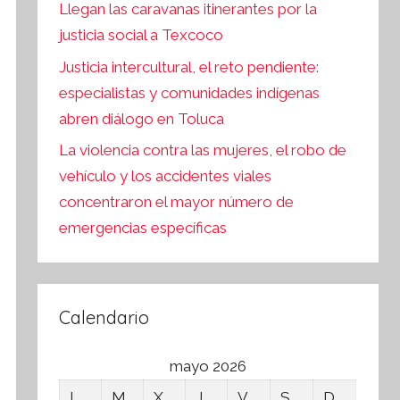
Llegan las caravanas itinerantes por la
justicia social a Texcoco
Justicia intercultural, el reto pendiente:
especialistas y comunidades indígenas
abren diálogo en Toluca
La violencia contra las mujeres, el robo de
vehículo y los accidentes viales
concentraron el mayor número de
emergencias específicas
Calendario
mayo 2026
L
M
X
J
V
S
D