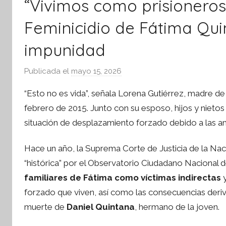
“Vivimos como prisioneros y
Feminicidio de Fátima Qui
impunidad
Publicada el
mayo 15, 2026
p
o
“Esto no es vida”, señala Lorena Gutiérrez, madre d
r
febrero de 2015. Junto con su esposo, hijos y nieto
S
situación de desplazamiento forzado debido a las am
í
n
Hace un año, la Suprema Corte de Justicia de la Nac
t
“histórica” por el Observatorio Ciudadano Nacional d
e
s
familiares de Fátima como víctimas indirectas
y
i
forzado que viven, así como las consecuencias derivad
s
muerte de
Daniel Quintana
, hermano de la joven.
I