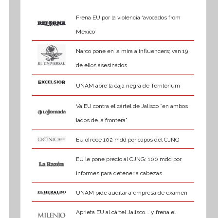
Frena EU por la violencia ‘avocados from
Mexico’
Narco pone en la mira a influencers; van 19
de ellos asesinados
UNAM abre la caja negra de Territorium
Va EU contra el cártel de Jalisco “en ambos
lados de la frontera”
EU ofrece 102 mdd por capos del CJNG
EU le pone precio al CJNG: 100 mdd por
informes para detener a cabezas
UNAM pide auditar a empresa de examen
Aprieta EU al cártel Jalisco... y frena el