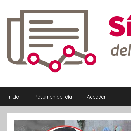
Saltar
al
contenido
Síntesis
Informativa
Inicio
Resumen del día
Acceder
ebook
ter