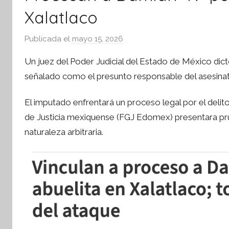
Xalatlaco
Publicada el
mayo 15, 2026
p
o
Un juez del Poder Judicial del Estado de México dict
r
señalado como el presunto responsable del asesinat
S
í
El imputado enfrentará un proceso legal por el delito
n
de Justicia mexiquense (FGJ Edomex) presentara pr
t
naturaleza arbitraria.
e
s
i
s
I
n
f
o