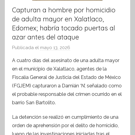
Capturan a hombre por homicidio
de adulta mayor en Xalatlaco,
Edomex; habría tocado puertas al
azar antes del ataque
Publicada el
mayo 13, 2026
p
o
A cuatro días del asesinato de una adulta mayor
r
en el municipio de Xalatlaco, agentes de la
S
Fiscalía General de Justicia del Estado de México
í
(FGJEM) capturaron a Damián ‘N’, señalado como
n
el probable responsable del crimen ocurrido en el
t
barrio San Bartolito.
e
s
La detención se realizó en cumplimiento de una
i
orden de aprehensión por el delito de homicidio,
s
luego de las investigaciones iniciadas tras el
I