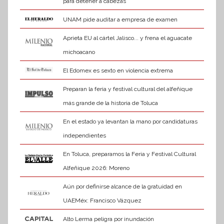
para detener a cabezas
UNAM pide auditar a empresa de examen
Aprieta EU al cártel Jalisco... y frena el aguacate
michoacano
El Edomex es sexto en violencia extrema
Preparan la feria y festival cultural del alfeñique
más grande de la historia de Toluca
En el estado ya levantan la mano por candidaturas
independientes
En Toluca, preparamos la Feria y Festival Cultural
Alfeñique 2026: Moreno
Aún por definirse alcance de la gratuidad en
UAEMéx: Francisco Vázquez
Alto Lerma peligra por inundación