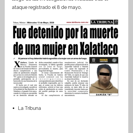
n
ataque registrado el 8 de mayo.
f
o
r
m
a
t
i
v
a
La Tribuna