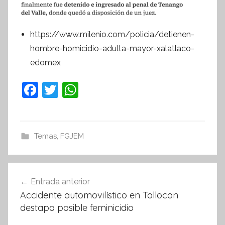
https://www.milenio.com/policia/detienen-
hombre-homicidio-adulta-mayor-xalatlaco-
edomex
F
T
W
a
w
h
c
itt
at
e
er
s
Temas
,
FGJEM
b
A
o
p
Navegación
Entrada anterior
o
p
de
Accidente automovilístico en Tollocan
k
entradas
destapa posible feminicidio