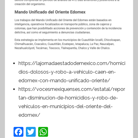
https://lajornadaestadodemexico.com/homici
dios-dolosos-y-robo-a-vehiculo-caen-en-
edomex-con-mando-unificado-oriente/
https://vocesmexiquenses.com/estatal/repor
tan-disminucion-de-homicidios-y-robo-de-
vehiculos-en-municipios-del-oriente-del-
edomex/
F
T
W