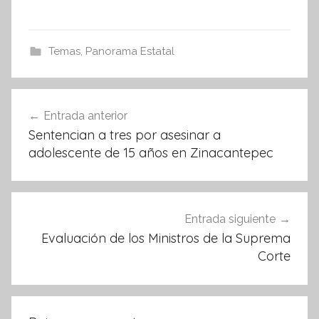
a
w
h
c
itt
at
e
er
s
Temas
,
Panorama Estatal
b
A
o
p
Navegación
Entrada anterior
o
p
de
Sentencian a tres por asesinar a
k
entradas
adolescente de 15 años en Zinacantepec
Entrada siguiente
Evaluación de los Ministros de la Suprema
Corte