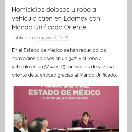
Homicidios dolosos y robo a
vehículo caen en Edomex con
Mando Unificado Oriente
Publicada el
mayo 12, 2026
p
o
En el Estado de México se han reducido los
r
homicidios dolosos en un 34% y el robo a
S
vehículo en un 52% en 15 municipios de la zona
í
oriente de la entidad gracias al Mando Unificado.
n
t
e
s
i
s
I
n