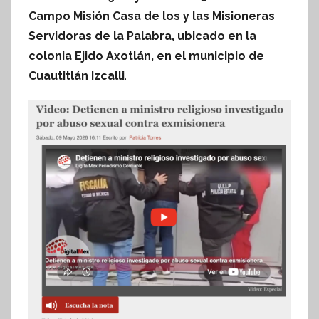
f
Campo Misión Casa de los y las Misioneras
o
Servidoras de la Palabra, ubicado en la
r
colonia Ejido Axotlán, en el municipio de
m
Cuautitlán Izcalli
.
a
t
i
v
a