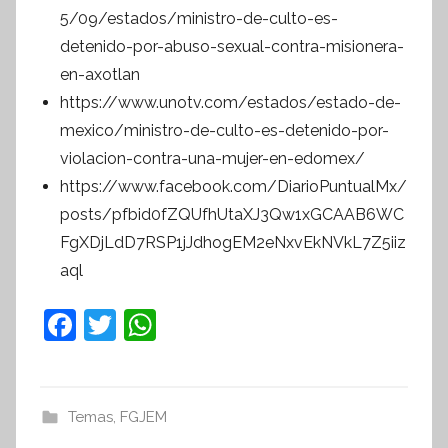
5/09/estados/ministro-de-culto-es-
detenido-por-abuso-sexual-contra-misionera-
en-axotlan
https://www.unotv.com/estados/estado-de-
mexico/ministro-de-culto-es-detenido-por-
violacion-contra-una-mujer-en-edomex/
https://www.facebook.com/DiarioPuntualMx/
posts/pfbid0fZQUfhUtaXJ3Qw1xGCAAB6WC
FgXDjLdD7RSP1jJdhogEM2eNxvEkNVkL7Z5iiz
aql
F
T
W
a
w
h
c
itt
at
e
er
s
Temas
,
FGJEM