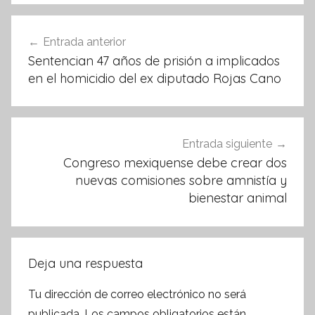
b
A
o
p
Navegación
Entrada anterior
o
p
de
Sentencian 47 años de prisión a implicados
k
entradas
en el homicidio del ex diputado Rojas Cano
Entrada siguiente
Congreso mexiquense debe crear dos
nuevas comisiones sobre amnistía y
bienestar animal
Deja una respuesta
Tu dirección de correo electrónico no será
publicada.
Los campos obligatorios están