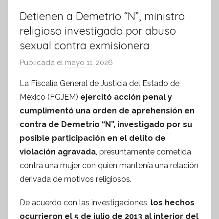
Detienen a Demetrio “N”, ministro
religioso investigado por abuso
sexual contra exmisionera
Publicada el
mayo 11, 2026
p
o
La Fiscalía General de Justicia del Estado de
r
México (FGJEM)
ejercitó acción penal y
S
cumplimentó una orden de aprehensión en
í
contra de Demetrio “N”, investigado por su
n
posible participación en el delito de
t
violación agravada
, presuntamente cometida
e
s
contra una mujer con quien mantenía una relación
i
derivada de motivos religiosos.
s
De acuerdo con las investigaciones,
I
los hechos
n
ocurrieron el 5 de julio de 2013 al interior del