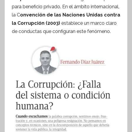
f
para beneficio privado. En el ámbito internacional,
o
la C
onvención de las Naciones Unidas contra
r
la Corrupción (2003)
establece un marco claro
m
de conductas que configuran este fenómeno.
a
t
i
v
a