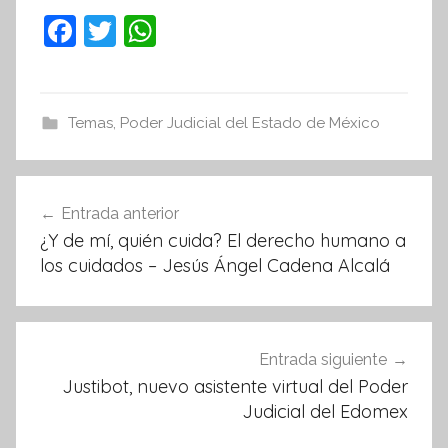
F
T
W
a
w
h
c
itt
at
e
er
s
Temas
,
Poder Judicial del Estado de México
b
A
o
p
Navegación
Entrada anterior
o
p
de
¿Y de mí, quién cuida? El derecho humano a
k
entradas
los cuidados – Jesús Ángel Cadena Alcalá
Entrada siguiente
Justibot, nuevo asistente virtual del Poder
Judicial del Edomex