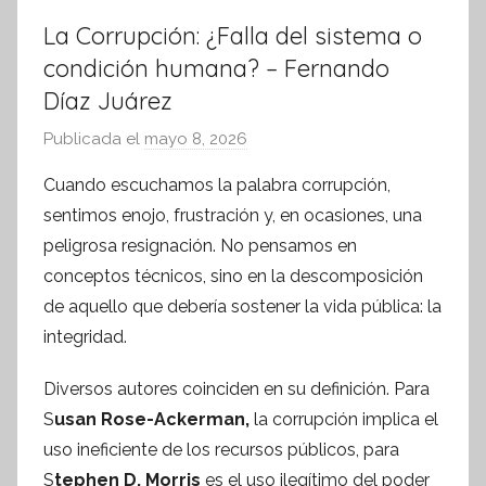
La Corrupción: ¿Falla del sistema o
condición humana? – Fernando
Díaz Juárez
Publicada el
mayo 8, 2026
p
o
Cuando escuchamos la palabra corrupción,
r
sentimos enojo, frustración y, en ocasiones, una
S
peligrosa resignación. No pensamos en
í
conceptos técnicos, sino en la descomposición
n
de aquello que debería sostener la vida pública: la
t
integridad.
e
s
Diversos autores coinciden en su definición. Para
i
S
usan Rose-Ackerman,
la corrupción implica el
s
uso ineficiente de los recursos públicos, para
I
n
S
tephen D. Morris
es el uso ilegítimo del poder