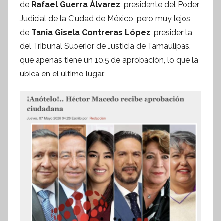
f
de
Rafael Guerra Álvarez
, presidente del Poder
o
Judicial de la Ciudad de México, pero muy lejos
r
de
Tania Gisela Contreras López
, presidenta
m
del Tribunal Superior de Justicia de Tamaulipas,
a
que apenas tiene un 10.5 de aprobación, lo que la
t
ubica en el último lugar.
i
v
a