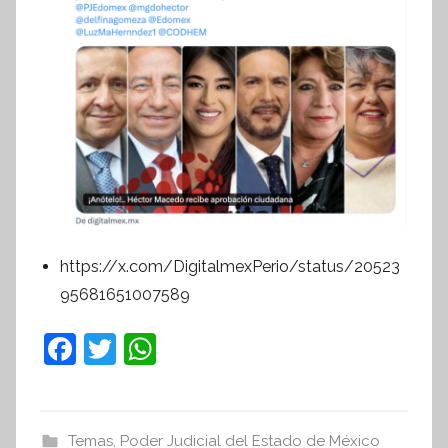
https://x.com/DigitalmexPerio/status/20523
95681651007589
F
T
W
a
w
h
c
itt
at
e
er
s
Temas
,
Poder Judicial del Estado de México