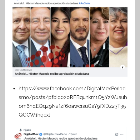
https://www.facebook.com/DigitalMexPeriodi
smo/posts/pfbid02oRFBqunkm1Q5YzWuauh
om6ndEQqz9N2fzf6oawcrsuGsY9fXDz23T35
QGCW1hqcxl