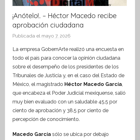
¡Anótelo!.. – Héctor Macedo recibe
aprobación ciudadana
Publicada el
mayo 7, 2026
p
o
La empresa GobernArte realizó una encuesta en
r
todo el país para conocer la opinión ciudadana
S
sobre el desempeño de los presidentes de los
í
Tribunales de Justicia y, en el caso del Estado de
n
México, el magistrado
Héctor Macedo García
,
t
que encabeza el Poder Judicial mexiquense, salió
e
s
muy bien evaluado con un saludable 45.5 por
i
ciento de aprobación y 38.5 por ciento de
s
percepción de conocimiento.
I
n
Macedo García
sólo se ubica por debajo