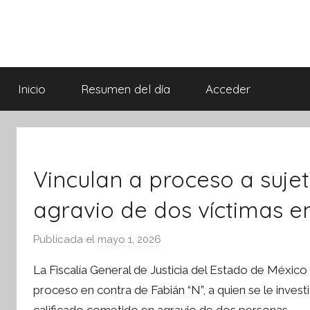
Saltar
al
contenido
Síntesis
Informativa
Inicio
Resumen del día
Acceder
Vinculan a proceso a sujet
agravio de dos víctimas en
Publicada el
mayo 1, 2026
p
o
La Fiscalía General de Justicia del Estado de México
r
ebook
proceso en contra de Fabián “N”, a quien se le invest
S
ter
calificado cometido en agravio de dos personas.