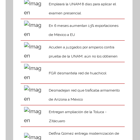
Empleará la UNAM 8 días para aplicar el
examen presencial
En 6 meses aumentan 13% exportaciones
de México a EU
Acuden a juzgados por amparos contra
prueba de la UNAM; aún no los obtienen
FGR desmantela red de huachicol
Desmadejan red que traficaba armamento
de Arizona a México
Entregan ampliación de la Toluca -
Zitácuaro
Delfina Gómez entrega modernización de