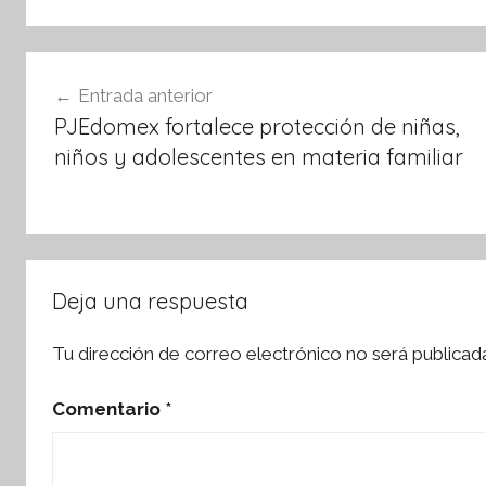
b
A
o
p
Navegación
o
p
Entrada anterior
de
k
PJEdomex fortalece protección de niñas,
entradas
niños y adolescentes en materia familiar
Deja una respuesta
Tu dirección de correo electrónico no será publicad
Comentario
*