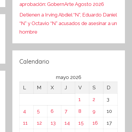
aprobación: GobernArte Agosto 2026
Detienen a Irving Abdiel “N”, Eduardo Daniel
“N” y Octavio “N” acusados de asesinar a un
hombre
Calendario
mayo 2026
L
M
X
J
V
S
D
1
2
3
4
5
6
7
8
9
10
11
12
13
14
15
16
17