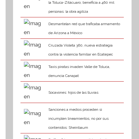
la Toluca-Zitácuaro; beneficia a 460 mil
personas: la obra agiliza
Desmantelan red que traficaba armamento
de Arizona a México
Cruzada Violeta 360, nueva estrategia
contra la violencia familiar en Ecatepec
Taxis piratas invaden Valle de Toluca,
denuncia Canapat
Socavones: hijos de las lluvias
Sanciones a medios proceden si
incumplen lineamientos, no por sus
contenidos: Sheinbaum