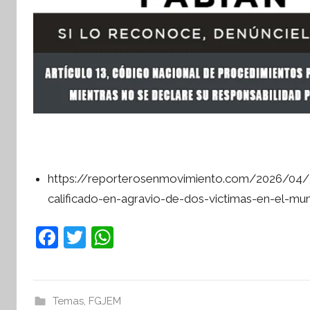
https://reporterosenmovimiento.com/2026/04/3
calificado-en-agravio-de-dos-victimas-en-el-muni
F
T
W
a
w
h
c
itt
at
e
er
s
Temas
,
FGJEM