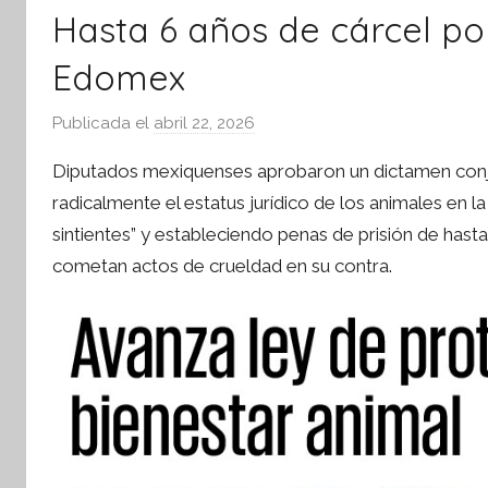
Hasta 6 años de cárcel po
Edomex
Publicada el
abril 22, 2026
p
o
Diputados mexiquenses aprobaron un dictamen conju
r
radicalmente el estatus jurídico de los animales en 
S
sintientes” y estableciendo penas de prisión de hast
í
cometan actos de crueldad en su contra.
n
t
e
s
i
s
I
n