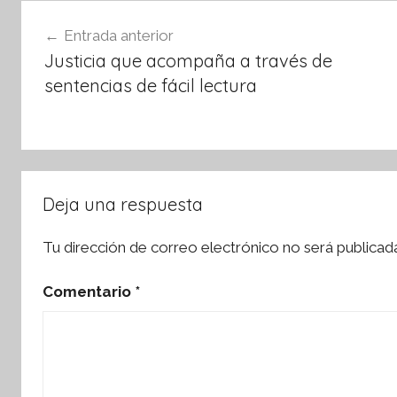
o
p
Navegación
o
p
Entrada anterior
de
k
Justicia que acompaña a través de
entradas
sentencias de fácil lectura
Deja una respuesta
Tu dirección de correo electrónico no será publicad
Comentario
*