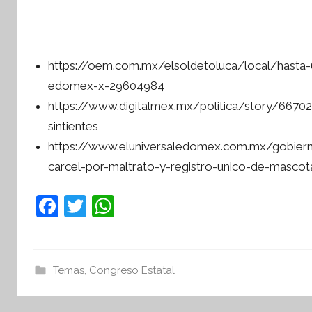
https://oem.com.mx/elsoldetoluca/local/hasta-6
edomex-x-29604984
https://www.digitalmex.mx/politica/story/6670
sintientes
https://www.eluniversaledomex.com.mx/gobier
carcel-por-maltrato-y-registro-unico-de-mascot
F
T
W
a
w
h
c
itt
at
e
er
s
Temas
,
Congreso Estatal
b
A