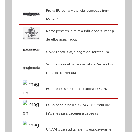
Frena EU por la violencia ‘avocados from
Mexico’
Narco pone en la mira a influencers; van 19
de ellos asesinados
UNAM abre la caja negra de Territorium
Va EU contra el cártel de Jalisco “en ambos
lados de la frontera”
EU ofrece 102 mdd por capos del CJNG
EU le pone precio al CJNG: 100 mdd por
informes para detener a cabezas
UNAM pide auditar a empresa de examen