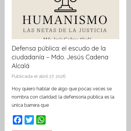
t
i
v
a
Defensa pública: el escudo de la
ciudadanía – Mdo. Jesús Cadena
Alcalá
Publicada el
abril 27, 2026
p
o
Hoy quiero hablar de algo que pocas veces se
r
nombra con claridad: la defensoría pública es la
S
única barrera que
í
n
F
T
W
t
a
w
h
e