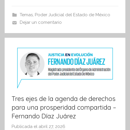
i
e
er
s
s
b
A
Temas
,
Poder Judicial del Estado de México
I
o
p
Dejar un comentario
n
o
p
f
k
o
r
m
a
t
i
v
a
Tres ejes de la agenda de derechos
para una prosperidad compartida –
Fernando Díaz Juárez
Publicada el
abril 27, 2026
p