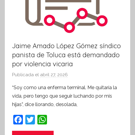
i
v
a
Jaime Amado López Gómez síndico
panista de Toluca está demandado
por violencia vicaria
Publicada el
abril 27, 2026
p
o
“Soy como una enferma terminal. Me quitaría la
r
vida, pero tengo que seguir luchando por mis
S
hijas”, dice llorando, desolada,
í
n
F
T
W
t
a
w
h
e