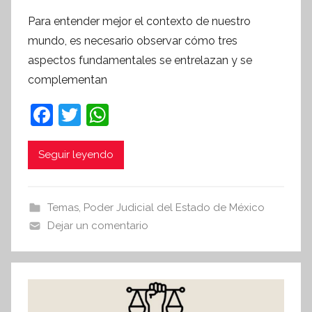
o
Para entender mejor el contexto de nuestro
r
mundo, es necesario observar cómo tres
S
aspectos fundamentales se entrelazan y se
í
complementan
n
t
F
T
W
e
a
w
h
s
c
itt
at
i
Seguir leyendo
s
e
er
s
I
b
A
Temas
,
Poder Judicial del Estado de México
n
o
p
Dejar un comentario
f
o
p
o
r
k
m
a