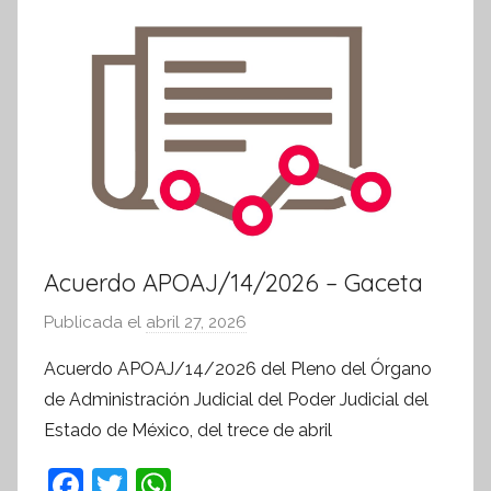
k
r
m
a
t
i
v
a
Acuerdo APOAJ/14/2026 – Gaceta
Publicada el
abril 27, 2026
p
o
Acuerdo APOAJ/14/2026 del Pleno del Órgano
r
de Administración Judicial del Poder Judicial del
S
Estado de México, del trece de abril
í
n
F
T
W