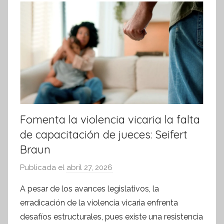
r
m
a
t
i
v
a
Fomenta la violencia vicaria la falta
de capacitación de jueces: Seifert
Braun
Publicada el
abril 27, 2026
p
o
A pesar de los avances legislativos, la
r
erradicación de la violencia vicaria enfrenta
S
desafíos estructurales, pues existe una resistencia
í