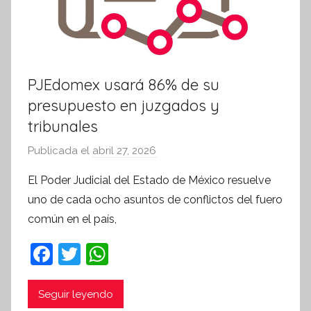
PJEdomex usará 86% de su
presupuesto en juzgados y
tribunales
Publicada el
abril 27, 2026
p
o
El Poder Judicial del Estado de México resuelve
r
uno de cada ocho asuntos de conflictos del fuero
S
común en el país,
í
n
F
T
W
t
a
w
h
e
c
itt
at
Seguir leyendo
s