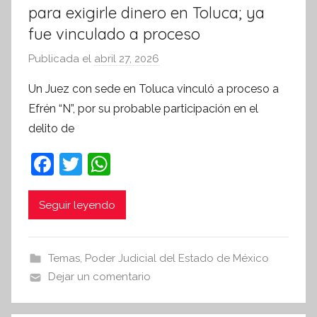
para exigirle dinero en Toluca; ya
fue vinculado a proceso
Publicada el
abril 27, 2026
p
o
Un Juez con sede en Toluca vinculó a proceso a
r
Efrén “N”, por su probable participación en el
S
delito de
í
n
F
T
W
t
a
w
h
e
c
itt
at
Seguir leyendo
s
i
e
er
s
s
b
A
Temas
,
Poder Judicial del Estado de México
I
o
p
Dejar un comentario
n
o
p
f
o