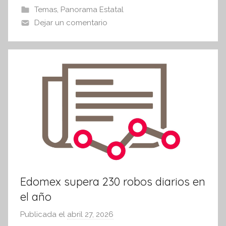
b
A
Temas
,
Panorama Estatal
I
o
p
Dejar un comentario
n
o
p
f
k
o
r
m
a
t
i
v
a
Edomex supera 230 robos diarios en
el año
Publicada el
abril 27, 2026
p