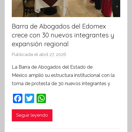
Barra de Abogados del Edomex
crece con 30 nuevos integrantes y
expansión regional
Publicada el
abril 27, 2026
p
o
La Barra de Abogados del Estado de
r
México amplió su estructura institucional con la
S
toma de protesta de 30 nuevos integrantes y
í
n
F
T
W
t
a
w
h
e
c
itt
at
Seguir leyendo
s
i
e
er
s
s