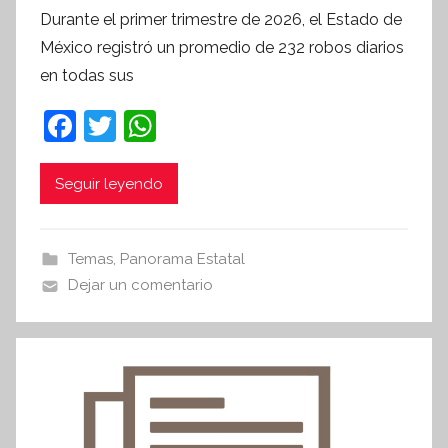
o
Durante el primer trimestre de 2026, el Estado de
r
México registró un promedio de 232 robos diarios
S
en todas sus
í
n
F
T
W
t
a
w
h
e
c
itt
at
Seguir leyendo
s
i
e
er
s
s
b
A
Temas
,
Panorama Estatal
I
o
p
Dejar un comentario
n
o
p
f
k
o
r
m
a
t