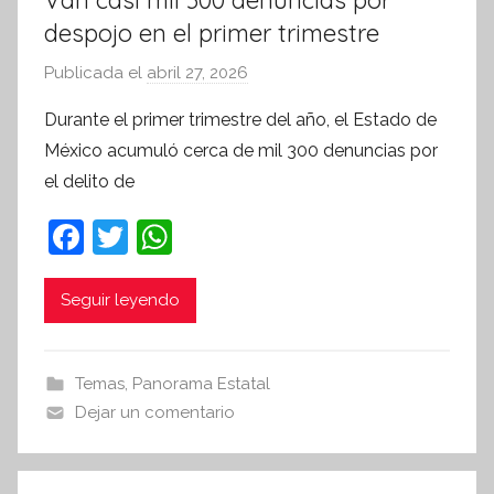
Van casi mil 300 denuncias por
despojo en el primer trimestre
Publicada el
abril 27, 2026
p
o
Durante el primer trimestre del año, el Estado de
r
México acumuló cerca de mil 300 denuncias por
S
el delito de
í
n
F
T
W
t
a
w
h
e
c
itt
at
Seguir leyendo
s
i
e
er
s
s
b
A
Temas
,
Panorama Estatal
I
o
p
Dejar un comentario
n
o
p
f
k
o