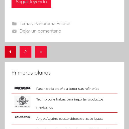
c
itt
at
Seguir leyendo
s
i
e
er
s
s
b
A
Temas
,
Panorama Estatal
I
o
p
Dejar un comentario
n
o
p
f
k
o
Paginación
Entradas
1
2
»
r
siguientes
de
m
a
entradas
Primeras planas
t
i
Pasan de la ordeña a tener sus refinerías
v
a
Trump pone trabas para importar productos
mexicanos
Ángel Aguirre ocultó videos del caso Iguala