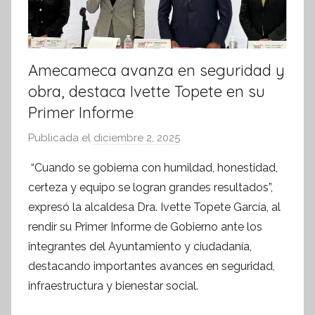
Amecameca avanza en seguridad y
obra, destaca Ivette Topete en su
Primer Informe
Publicada el
diciembre 2, 2025
p
o
“Cuando se gobierna con humildad, honestidad,
r
certeza y equipo se logran grandes resultados”,
S
expresó la alcaldesa Dra. Ivette Topete García, al
í
rendir su Primer Informe de Gobierno ante los
n
integrantes del Ayuntamiento y ciudadanía,
t
destacando importantes avances en seguridad,
e
s
infraestructura y bienestar social.
i