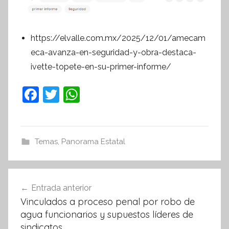
https://elvalle.com.mx/2025/12/01/amecam
eca-avanza-en-seguridad-y-obra-destaca-
ivette-topete-en-su-primer-informe/
F
T
W
a
w
h
c
itt
at
e
er
s
Temas
,
Panorama Estatal
b
A
o
p
Navegación
Entrada anterior
o
p
de
Vinculados a proceso penal por robo de
k
entradas
agua funcionarios y supuestos líderes de
sindicatos