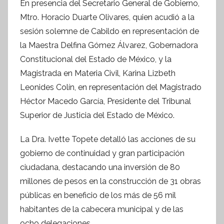
En presencia del Secretario General de Gobierno,
s
Mtro. Horacio Duarte Olivares, quien acudió a la
I
n
sesión solemne de Cabildo en representación de
f
la Maestra Delfina Gómez Álvarez, Gobernadora
o
Constitucional del Estado de México, y la
r
Magistrada en Materia Civil, Karina Lizbeth
m
Leonides Colín, en representación del Magistrado
a
Héctor Macedo García, Presidente del Tribunal
t
Superior de Justicia del Estado de México.
i
v
La Dra. Ivette Topete detalló las acciones de su
a
gobierno de continuidad y gran participación
ciudadana, destacando una inversión de 80
millones de pesos en la construcción de 31 obras
públicas en beneficio de los más de 56 mil
habitantes de la cabecera municipal y de las
ocho delegaciones.