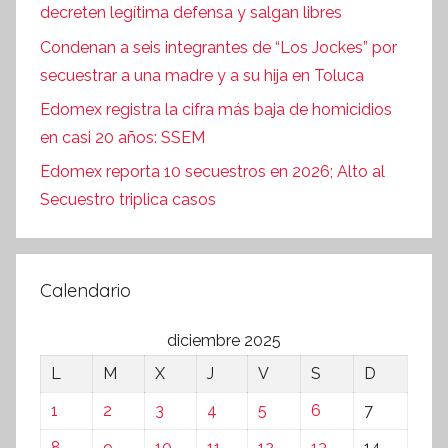
decreten legítima defensa y salgan libres
Condenan a seis integrantes de “Los Jockes” por
secuestrar a una madre y a su hija en Toluca
Edomex registra la cifra más baja de homicidios
en casi 20 años: SSEM
Edomex reporta 10 secuestros en 2026; Alto al
Secuestro triplica casos
Calendario
diciembre 2025
L
M
X
J
V
S
D
1
2
3
4
5
6
7
8
9
10
11
12
13
14