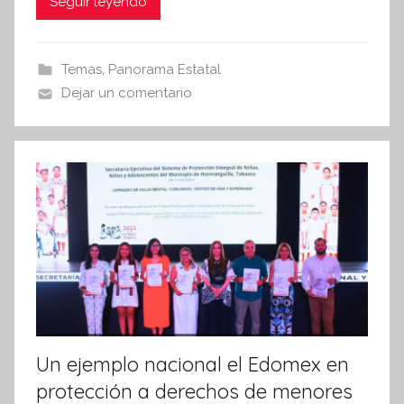
c
itt
at
Seguir leyendo
s
i
e
er
s
s
b
A
Temas
,
Panorama Estatal
I
o
p
Dejar un comentario
n
o
p
f
k
o
r
m
a
t
i
v
a
Un ejemplo nacional el Edomex en
protección a derechos de menores