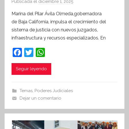
Publicada el
diciembre 1, 2025
p
o
Marina del Pilar Ávila Olmeda,gobernadora
r
de Baja California, impulsa el crecimiento del
S
sistema de justicia con nuevos juzgados,
í
infraestructura y recursos especializados. En
n
t
F
T
W
e
a
w
h
s
c
itt
at
i
Seguir leyendo
s
e
er
s
I
b
A
Temas
,
Poderes Judiciales
n
o
p
Dejar un comentario
f
o
p
o
r
k
m
a