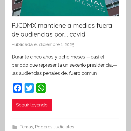
a
PJCDMX mantiene a medios fuera
de audiencias por… covid
Publicada el
diciembre 1, 2025
p
o
Durante cinco años y ocho meses —casi el
r
periodo que representa un sexenio presidencial—
S
las audiencias penales del fuero común
í
n
F
T
W
t
a
w
h
e
c
itt
at
Seguir leyendo
s
i
e
er
s
s
b
A
Temas
,
Poderes Judiciales
I