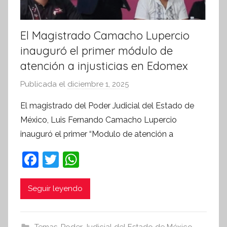
El Magistrado Camacho Lupercio
inauguró el primer módulo de
atención a injusticias en Edomex
Publicada el
diciembre 1, 2025
p
o
El magistrado del Poder Judicial del Estado de
r
México, Luis Fernando Camacho Lupercio
S
inauguró el primer “Modulo de atención a
í
n
F
T
W
t
a
w
h
e
c
itt
at
Seguir leyendo
s
i
e
er
s
s
b
A
Temas
,
Poder Judicial del Estado de México