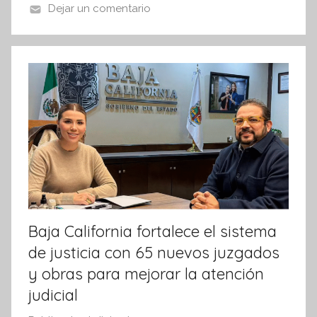
o
p
Dejar un comentario
n
o
p
f
k
o
r
m
a
t
i
v
a
Baja California fortalece el sistema
de justicia con 65 nuevos juzgados
y obras para mejorar la atención
judicial