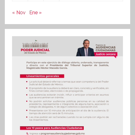
« Nov
Ene »