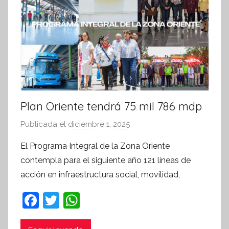
t
i
v
a
Plan Oriente tendrá 75 mil 786 mdp
Publicada el
diciembre 1, 2025
p
o
El Programa Integral de la Zona Oriente
r
contempla para el siguiente año 121 líneas de
S
acción en infraestructura social, movilidad,
í
n
F
T
W
t
a
w
h
e