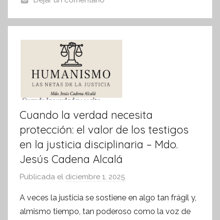
o
p
Dejar un comentario
n
o
p
f
k
o
r
m
a
t
i
v
Cuando la verdad necesita
a
protección: el valor de los testigos
en la justicia disciplinaria – Mdo.
Jesús Cadena Alcalá
Publicada el
diciembre 1, 2025
p
o
A veces la justicia se sostiene en algo tan frágil y,
r
almismo tiempo, tan poderoso como la voz de
S