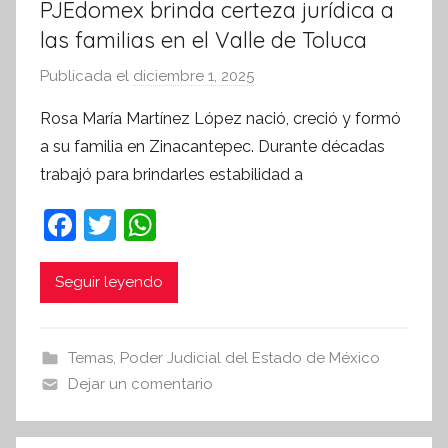
PJEdomex brinda certeza jurídica a
las familias en el Valle de Toluca
Publicada el
diciembre 1, 2025
p
o
Rosa María Martínez López nació, creció y formó
r
a su familia en Zinacantepec. Durante décadas
S
trabajó para brindarles estabilidad a
í
n
F
T
W
t
a
w
h
e
c
itt
at
Seguir leyendo
s
i
e
er
s
s
b
A
Temas
,
Poder Judicial del Estado de México
I
o
p
Dejar un comentario
n
o
p
f
o