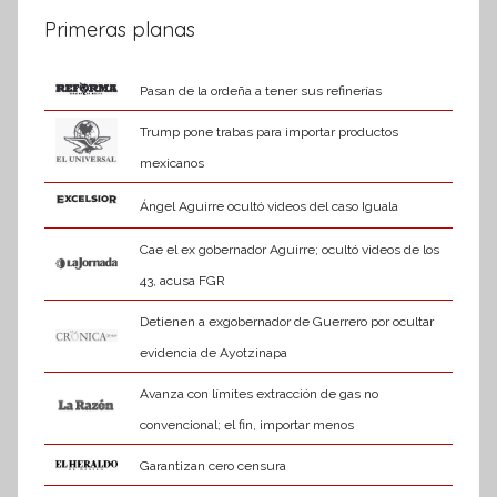
a
entradas
Primeras planas
t
i
Pasan de la ordeña a tener sus refinerías
v
a
Trump pone trabas para importar productos
mexicanos
Ángel Aguirre ocultó videos del caso Iguala
Cae el ex gobernador Aguirre; ocultó videos de los
43, acusa FGR
Detienen a exgobernador de Guerrero por ocultar
evidencia de Ayotzinapa
Avanza con límites extracción de gas no
convencional; el fin, importar menos
Garantizan cero censura