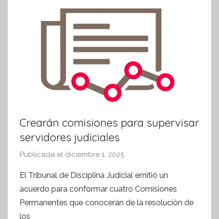
k
r
m
a
t
i
v
a
Crearán comisiones para supervisar
servidores judiciales
Publicada el
diciembre 1, 2025
p
o
El Tribunal de Disciplina Judicial emitió un
r
acuerdo para conformar cuatro Comisiones
S
Permanentes que conocerán de la resolución de
í
los
n