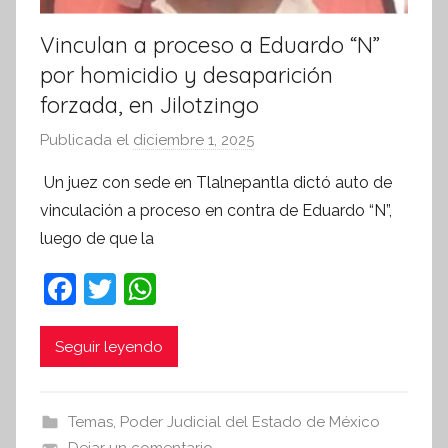
Vinculan a proceso a Eduardo “N”
por homicidio y desaparición
forzada, en Jilotzingo
Publicada el
diciembre 1, 2025
p
o
Un juez con sede en Tlalnepantla dictó auto de
r
vinculación a proceso en contra de Eduardo “N”,
S
luego de que la
í
n
F
T
W
t
a
w
h
e
c
itt
at
Seguir leyendo
s
i
e
er
s
s
b
A
Temas
,
Poder Judicial del Estado de México
I