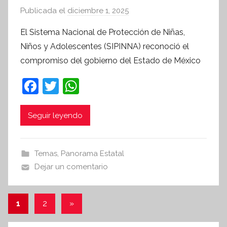
Publicada el
diciembre 1, 2025
p
o
El Sistema Nacional de Protección de Niñas,
r
Niños y Adolescentes (SIPINNA) reconoció el
S
compromiso del gobierno del Estado de México
í
n
F
T
W
t
a
w
h
e
c
itt
at
Seguir leyendo
s
i
e
er
s
s
b
A
Temas
,
Panorama Estatal
I
o
p
Dejar un comentario
n
o
p
f
k
o
Paginación
Entradas
1
2
»
r
siguientes
de
m