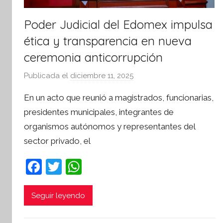
Poder Judicial del Edomex impulsa
ética y transparencia en nueva
ceremonia anticorrupción
Publicada el
diciembre 11, 2025
p
o
En un acto que reunió a magistrados, funcionarias,
r
presidentes municipales, integrantes de
S
organismos autónomos y representantes del
í
sector privado, el
n
t
F
T
W
e
a
w
h
s
i
c
itt
at
Seguir leyendo
s
e
er
s
I