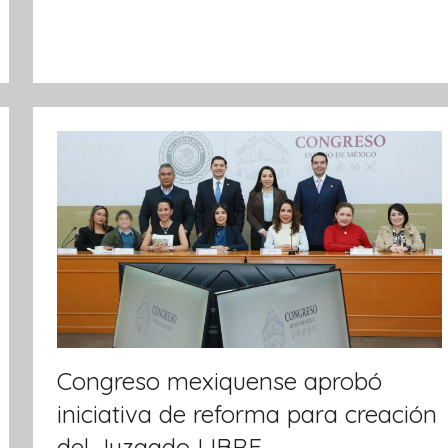
o
p
f
o
k
r
m
a
t
i
v
a
Congreso mexiquense aprobó
iniciativa de reforma para creación
del Juzgado LIBRE