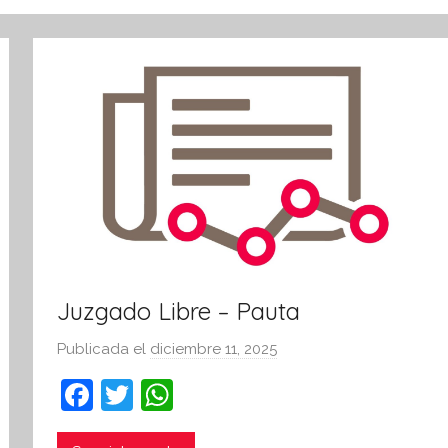
Juzgado Libre – Pauta
Publicada el
diciembre 11, 2025
p
o
F
T
W
r
a
w
h
S