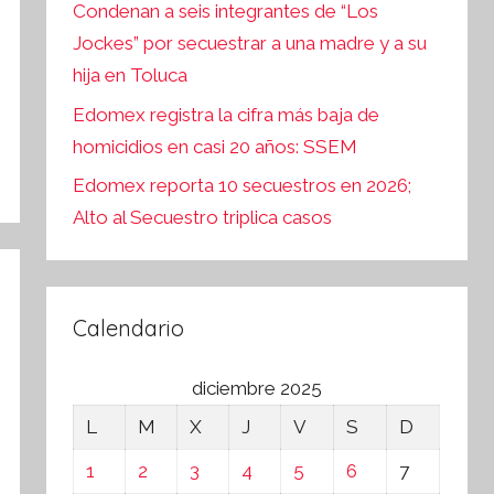
Condenan a seis integrantes de “Los
Jockes” por secuestrar a una madre y a su
hija en Toluca
Edomex registra la cifra más baja de
homicidios en casi 20 años: SSEM
Edomex reporta 10 secuestros en 2026;
Alto al Secuestro triplica casos
Calendario
diciembre 2025
L
M
X
J
V
S
D
1
2
3
4
5
6
7