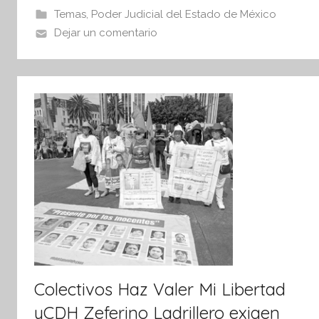
b
A
n
Temas
,
Poder Judicial del Estado de México
o
p
f
Dejar un comentario
o
o
p
r
k
m
a
t
i
v
a
Colectivos Haz Valer Mi Libertad
yCDH Zeferino Ladrillero exigen