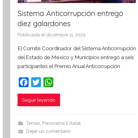
Sistema Anticorrupción entregó
diez galardones
Publicada el
diciembre 11, 2025
p
o
El Comité Coordinador del Sistema Anticorrupción
r
del Estado de México y Municipios entregó a seis
S
participantes el Premio Anual Anticorrupción
í
n
F
T
W
t
a
w
h
e
s
c
itt
at
Seguir leyendo
i
e
er
s
s
b
A
I
Temas
,
Panorama Estatal
o
p
n
Dejar un comentario