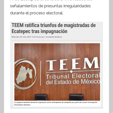
señalamientos de presuntas irregularidades
e
s
durante el proceso electoral.
i
s
I
n
f
o
r
m
a
t
i
v
a