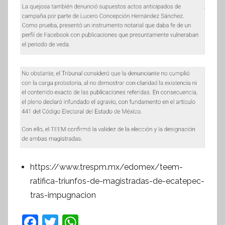
https://www.trespm.mx/edomex/teem-
ratifica-triunfos-de-magistradas-de-ecatepec-
tras-impugnacion
F
T
W