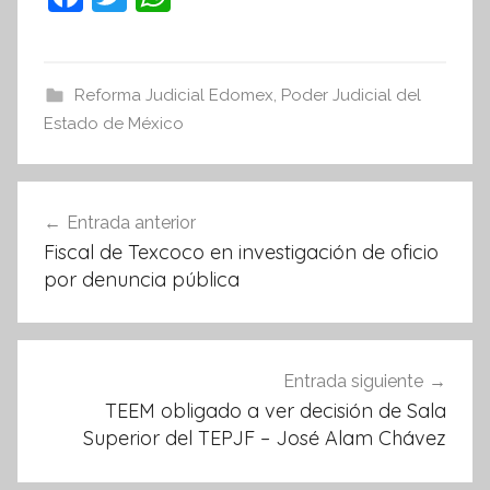
a
w
h
c
itt
at
e
er
s
Reforma Judicial Edomex
,
Poder Judicial del
Estado de México
b
A
o
p
Navegación
o
p
Entrada anterior
k
de
Fiscal de Texcoco en investigación de oficio
entradas
por denuncia pública
Entrada siguiente
TEEM obligado a ver decisión de Sala
Superior del TEPJF – José Alam Chávez