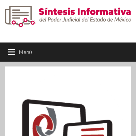
Saltar
al
contenido
Síntesis
Informativa
Menú