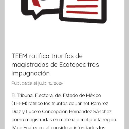
TEEM ratifica triunfos de
magistradas de Ecatepec tras
impugnación
Publicada el
julio 31, 2025
p
o
El Tribunal Electoral del Estado de México
r
(TEEM) ratificó los triunfos de Jannet Ramírez
S
Díaz y Lucero Concepción Hernández Sánchez
í
como magistradas en materia penal por la región
n
IV de Ecatepec, al considerar infundados los
t