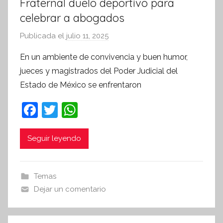
Fraternal duelo deportivo para
celebrar a abogados
Publicada el
julio 11, 2025
p
o
En un ambiente de convivencia y buen humor,
r
jueces y magistrados del Poder Judicial del
S
Estado de México se enfrentaron
í
n
F
T
W
t
a
w
h
e
c
itt
at
Seguir leyendo
s
i
e
er
s
s
b
A
Temas
I
o
p
Dejar un comentario
n
o
p
f
k
o