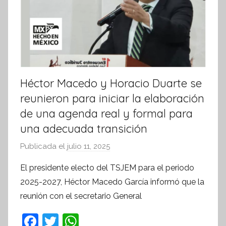
Héctor Macedo y Horacio Duarte se
reunieron para iniciar la elaboración
de una agenda real y formal para
una adecuada transición
Publicada el
julio 11, 2025
p
o
El presidente electo del TSJEM para el periodo
r
2025-2027, Héctor Macedo García informó que la
S
reunión con el secretario General
í
n
F
T
W
t