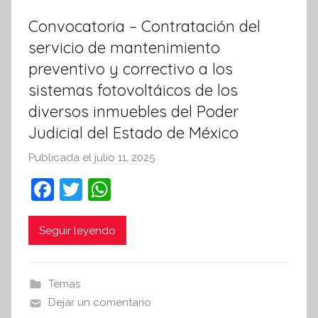
Convocatoria – Contratación del
servicio de mantenimiento
preventivo y correctivo a los
sistemas fotovoltáicos de los
diversos inmuebles del Poder
Judicial del Estado de México
Publicada el
julio 11, 2025
p
o
F
T
W
r
a
w
h
S
c
itt
at
Seguir leyendo
í
n
e
er
s
t
b
A
Temas
e
o
p
Dejar un comentario
s