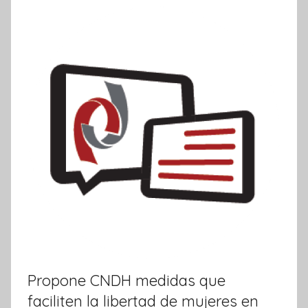
r
m
a
t
i
v
a
Propone CNDH medidas que
faciliten la libertad de mujeres en