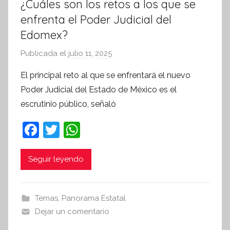
¿Cuáles son los retos a los que se
enfrenta el Poder Judicial del
Edomex?
Publicada el
julio 11, 2025
p
o
El principal reto al que se enfrentará el nuevo
r
Poder Judicial del Estado de México es el
S
escrutinio público, señaló
í
n
F
T
W
t
a
w
h
e
c
itt
at
Seguir leyendo
s
i
e
er
s
s
b
A
Temas
,
Panorama Estatal
I
o
p
Dejar un comentario
n
o
p
f