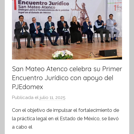
m
a
t
i
v
a
San Mateo Atenco celebra su Primer
Encuentro Jurídico con apoyo del
PJEdomex
Publicada el
julio 11, 2025
p
o
Con el objetivo de impulsar el fortalecimiento de
r
la práctica legal en el Estado de México, se llevó
S
a cabo el
í