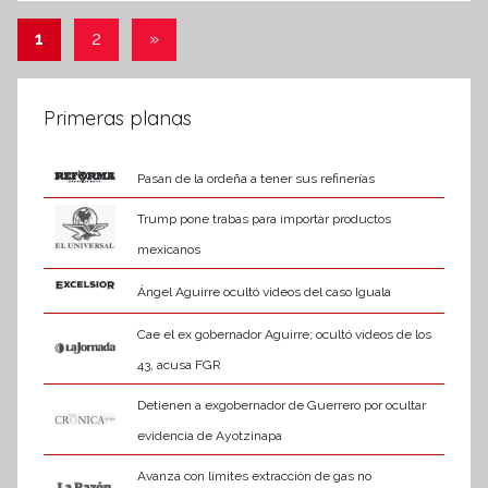
k
o
Paginación
Entradas
1
2
»
r
siguientes
de
m
a
entradas
Primeras planas
t
i
Pasan de la ordeña a tener sus refinerías
v
a
Trump pone trabas para importar productos
mexicanos
Ángel Aguirre ocultó videos del caso Iguala
Cae el ex gobernador Aguirre; ocultó videos de los
43, acusa FGR
Detienen a exgobernador de Guerrero por ocultar
evidencia de Ayotzinapa
Avanza con límites extracción de gas no