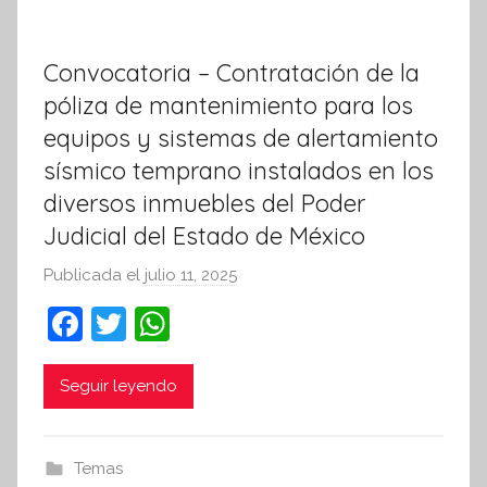
Convocatoria – Contratación de la
póliza de mantenimiento para los
equipos y sistemas de alertamiento
sísmico temprano instalados en los
diversos inmuebles del Poder
Judicial del Estado de México
Publicada el
julio 11, 2025
p
o
F
T
W
r
a
w
h
S
c
itt
at
Seguir leyendo
í
n
e
er
s
t
b
A
Temas
e