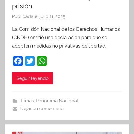
prisión
Publicada el
julio 11, 2025
p
o
La Comisión Nacional de los Derechos Humanos
r
(CNDH) emitió una declaración para que se
S
adopten medidas no privativas de libertad,
í
n
F
T
W
t
a
w
h
e
c
itt
at
Seguir leyendo
s
i
e
er
s
s
b
A
Temas
,
Panorama Nacional
I
o
p
Dejar un comentario
n
o
p
f
k
o
r