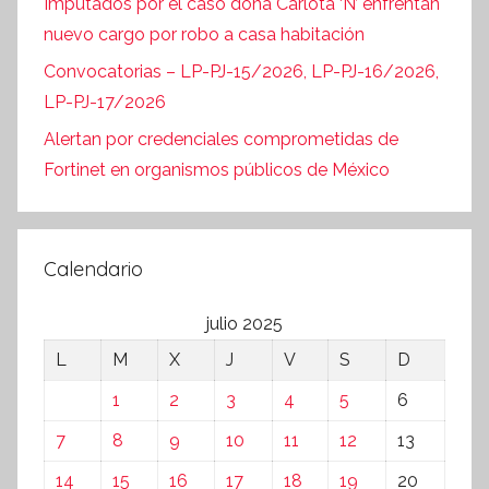
Imputados por el caso doña Carlota ‘N’ enfrentan
nuevo cargo por robo a casa habitación
Convocatorias – LP-PJ-15/2026, LP-PJ-16/2026,
LP-PJ-17/2026
Alertan por credenciales comprometidas de
Fortinet en organismos públicos de México
Calendario
julio 2025
L
M
X
J
V
S
D
1
2
3
4
5
6
7
8
9
10
11
12
13
14
15
16
17
18
19
20