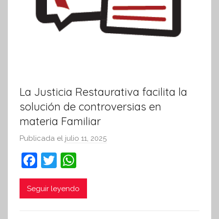
La Justicia Restaurativa facilita la
solución de controversias en
materia Familiar
Publicada el
julio 11, 2025
p
o
F
T
W
r
a
w
h
S
c
itt
at
Seguir leyendo
í
n
e
er
s
t