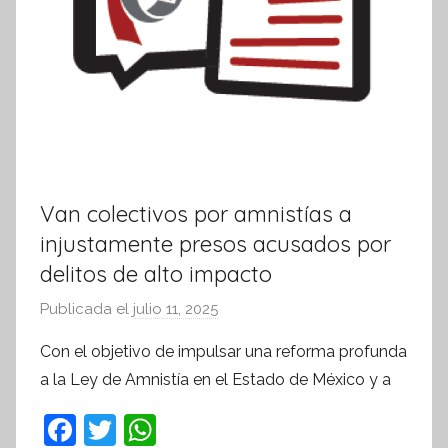
Van colectivos por amnistías a
injustamente presos acusados por
delitos de alto impacto
Publicada el
julio 11, 2025
p
o
Con el objetivo de impulsar una reforma profunda
r
a la Ley de Amnistía en el Estado de México y a
S
í
F
T
W
n