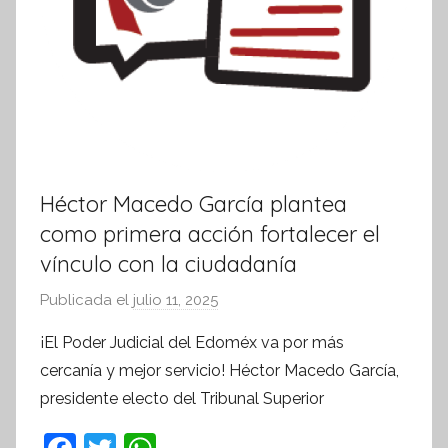
Héctor Macedo García plantea
como primera acción fortalecer el
vínculo con la ciudadanía
Publicada el
julio 11, 2025
p
o
¡El Poder Judicial del Edoméx va por más
r
cercanía y mejor servicio! Héctor Macedo García,
S
presidente electo del Tribunal Superior
í
n