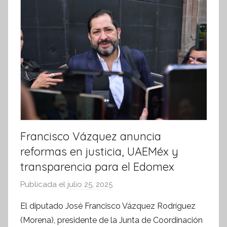
m
a
t
i
v
a
Francisco Vázquez anuncia
reformas en justicia, UAEMéx y
transparencia para el Edomex
Publicada el
julio 25, 2025
p
o
El diputado José Francisco Vázquez Rodríguez
r
(Morena), presidente de la Junta de Coordinación
S