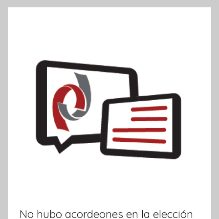
k
o
r
m
a
t
i
v
a
No hubo acordeones en la elección