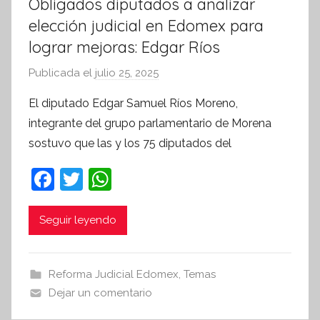
Obligados diputados a analizar
elección judicial en Edomex para
lograr mejoras: Edgar Ríos
Publicada el
julio 25, 2025
p
o
El diputado Edgar Samuel Ríos Moreno,
r
integrante del grupo parlamentario de Morena
S
sostuvo que las y los 75 diputados del
í
n
F
T
W
t
a
w
h
e
c
itt
at
Seguir leyendo
s
i
e
er
s
s
b
A
Reforma Judicial Edomex
,
Temas
I
o
p
Dejar un comentario
n
o
p
f