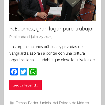
PJEdomex, gran lugar para trabajar
Publicada el
julio 25, 2025
p
o
Las organizaciones públicas y privadas de
r
vanguardia aspiran a contar con una cultura
S
organizacional saludable que eleve los niveles de
í
n
F
T
W
t
a
w
h
e
c
itt
at
Seguir leyendo
s
i
e
er
s
s
b
A
Temas
,
Poder Judicial del Estado de México
I