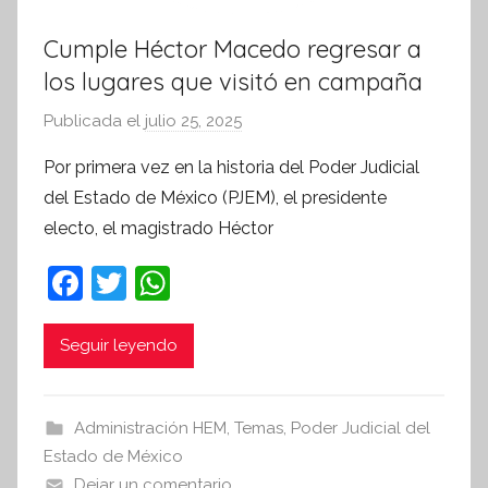
Cumple Héctor Macedo regresar a
los lugares que visitó en campaña
Publicada el
julio 25, 2025
p
o
Por primera vez en la historia del Poder Judicial
r
del Estado de México (PJEM), el presidente
S
electo, el magistrado Héctor
í
n
F
T
W
t
a
w
h
e
c
itt
at
Seguir leyendo
s
i
e
er
s
s
b
A
Administración HEM
,
Temas
,
Poder Judicial del
I
o
p
Estado de México
n
Dejar un comentario