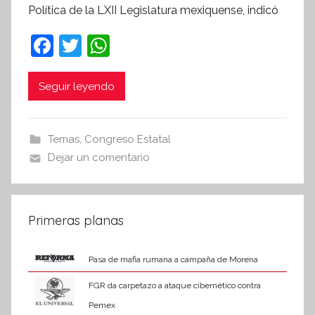
Política de la LXII Legislatura mexiquense, indicó
í
n
F
T
W
t
a
w
h
e
c
itt
at
Seguir leyendo
s
i
e
er
s
s
b
A
Temas
,
Congreso Estatal
I
o
p
Dejar un comentario
n
o
p
f
k
o
r
Primeras planas
m
a
Pasa de mafia rumana a campaña de Morena
t
FGR da carpetazo a ataque cibernético contra
i
Pemex
v