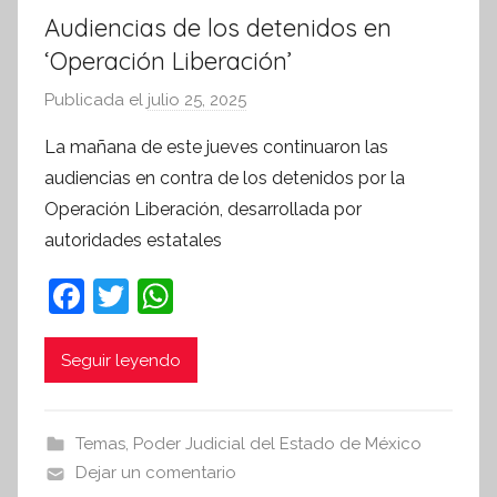
Audiencias de los detenidos en
‘Operación Liberación’
Publicada el
julio 25, 2025
p
o
La mañana de este jueves continuaron las
r
audiencias en contra de los detenidos por la
S
Operación Liberación, desarrollada por
í
autoridades estatales
n
t
F
T
W
e
a
w
h
s
c
itt
at
i
Seguir leyendo
s
e
er
s
I
b
A
Temas
,
Poder Judicial del Estado de México
n
o
p
Dejar un comentario
f