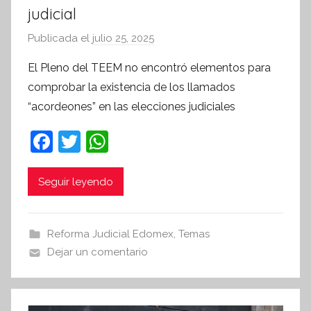
judicial
Publicada el
julio 25, 2025
p
o
El Pleno del TEEM no encontró elementos para
r
comprobar la existencia de los llamados
S
“acordeones” en las elecciones judiciales
í
n
F
T
W
t
a
w
h
e
c
itt
at
Seguir leyendo
s
i
e
er
s
s
b
A
Reforma Judicial Edomex
,
Temas
I
o
p
Dejar un comentario
n
o
p
f
k
o
r