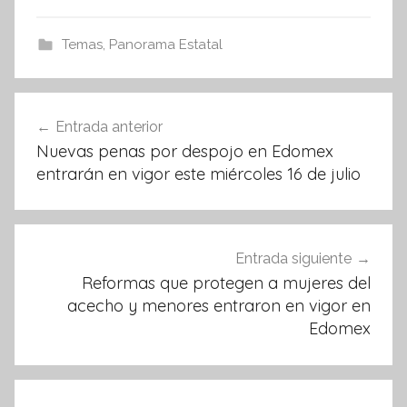
c
itt
at
e
er
s
Temas
,
Panorama Estatal
b
A
o
p
Navegación
Entrada anterior
o
p
de
Nuevas penas por despojo en Edomex
k
entradas
entrarán en vigor este miércoles 16 de julio
Entrada siguiente
Reformas que protegen a mujeres del
acecho y menores entraron en vigor en
Edomex