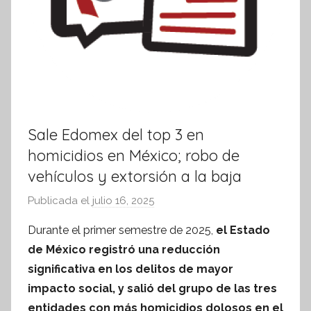
Sale Edomex del top 3 en
homicidios en México; robo de
vehículos y extorsión a la baja
Publicada el
julio 16, 2025
p
o
Durante el primer semestre de 2025,
el Estado
r
de México registró una reducción
S
significativa en los delitos de mayor
í
impacto social, y salió del grupo de las tres
n
entidades con más homicidios dolosos en el
t