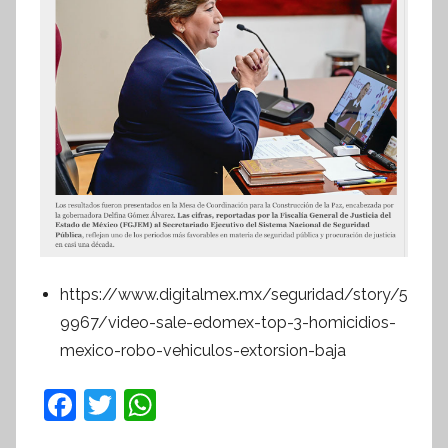
https://www.digitalmex.mx/seguridad/story/5
9967/video-sale-edomex-top-3-homicidios-
mexico-robo-vehiculos-extorsion-baja
F
T
W
a
w
h