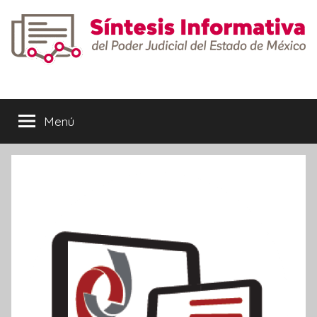
Saltar
al
contenido
Síntesis
Informativa
Menú