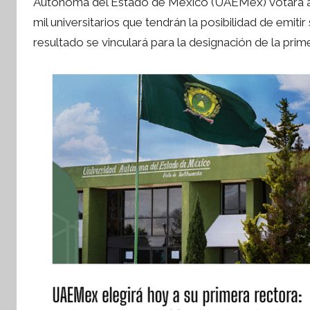
Autónoma del Estado de México (UAEMex) votará a su
S
mil universitarios que tendrán la posibilidad de emiti
í
resultado se vinculará para la designación de la prim
n
t
e
s
i
s
I
n
f
o
r
m
a
t
i