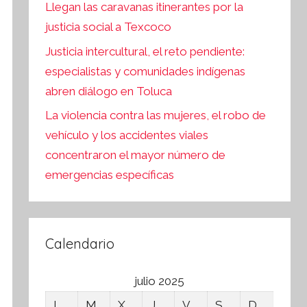
Llegan las caravanas itinerantes por la
justicia social a Texcoco
Justicia intercultural, el reto pendiente:
especialistas y comunidades indígenas
abren diálogo en Toluca
La violencia contra las mujeres, el robo de
vehículo y los accidentes viales
concentraron el mayor número de
emergencias específicas
Calendario
julio 2025
L
M
X
J
V
S
D