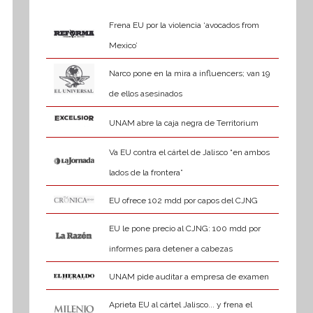
Frena EU por la violencia ‘avocados from
Mexico’
Narco pone en la mira a influencers; van 19
de ellos asesinados
UNAM abre la caja negra de Territorium
Va EU contra el cártel de Jalisco “en ambos
lados de la frontera”
EU ofrece 102 mdd por capos del CJNG
EU le pone precio al CJNG: 100 mdd por
informes para detener a cabezas
UNAM pide auditar a empresa de examen
Aprieta EU al cártel Jalisco... y frena el